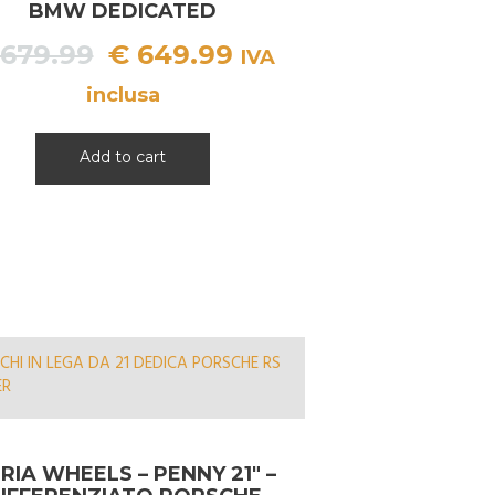
BMW DEDICATED
Il
Il
679.99
€
649.99
IVA
prezzo
prezzo
inclusa
originale
attuale
era:
è:
Add to cart
€ 679.99.
€ 649.99.
RIA WHEELS – PENNY 21″ –