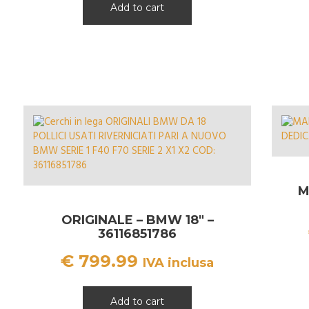
Add to cart
M
ORIGINALE – BMW 18″ –
36116851786
€
799.99
IVA inclusa
Add to cart