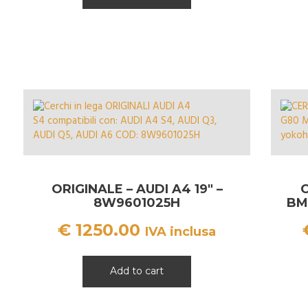
ORIGINALE – AUDI A4 19″ –
C
8W9601025H
BM
€
1250.00
IVA inclusa
Add to cart