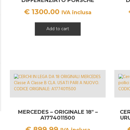
DIFFERENZIATO PORSCHE
D
MACAN
€
1300.00
IVA inclusa
Add to cart
MERCEDES – ORIGINALE 18″ –
CER
A1774011500
URU
€
899.99
IVA inclusa