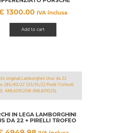
IFFERENZIATO PORSCHE
MACAN
€
1300.00
IVA inclusa
Add to cart
CHI IN LEGA LAMBORGHINI
S DA 22 + PIRELLI TROFEO
R
€
4949.98
IVA inclusa