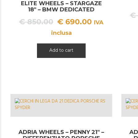
ELITE WHEELS – STARGAZE
18″ – BMW DEDICATED
€
Il
Il
€
850.00
€
690.00
IVA
prezzo
prezzo
inclusa
originale
attuale
era:
è:
Add to cart
€ 850.00.
€ 690.00.
ADRIA WHEELS – PENNY 21″ –
AD