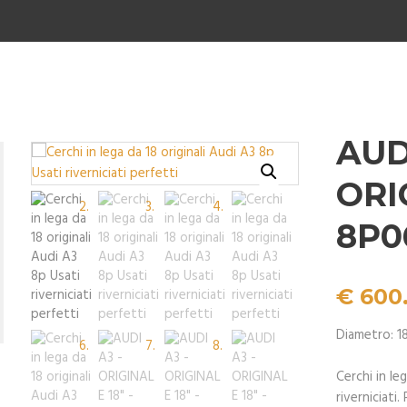
AUD
ORI
8P0
€
600
Diametro: 1
Cerchi in le
riverniciati