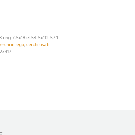
3 orig 7,5x18 et54 5x112 57.1
erchi in lega
cerchi usati
,
23917
E