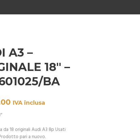
I A3 –
GINALE 18″ –
601025/BA
.00
IVA inclusa
8″
ga da 18 originali Audi A3 8p Usati
. Prodotto pari a nuovo.