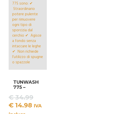
TUNWASH
775 –
PULITORE
Il
€
34.99
CERCHIONI
PROFESSIO
Il
prezzo
€
14.98
IVA
ALE
prezzo
originale