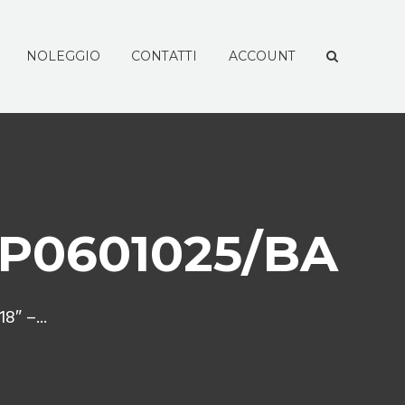
NOLEGGIO
CONTATTI
ACCOUNT
8P0601025/BA
″ –...