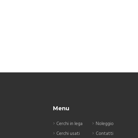
Menu
Cerchi in lega
Noleggio
Cerchi usati
Contatti