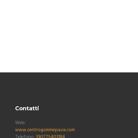
Contatti
Web:
www.centrogommepavia.com
Telefono:
390775403184