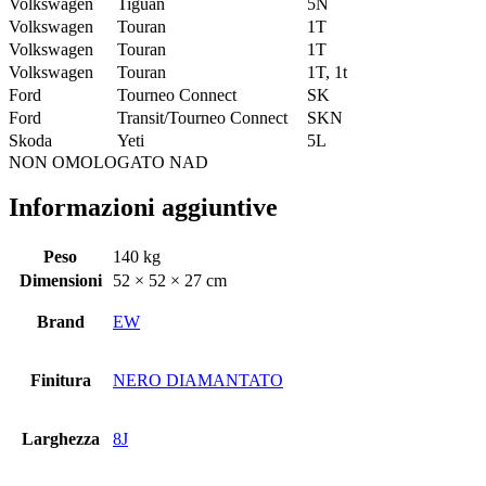
Volkswagen
Tiguan
5N
Volkswagen
Touran
1T
Volkswagen
Touran
1T
Volkswagen
Touran
1T, 1t
Ford
Tourneo Connect
SK
Ford
Transit/Tourneo Connect
SKN
Skoda
Yeti
5L
NON OMOLOGATO NAD
Informazioni aggiuntive
Peso
140 kg
Dimensioni
52 × 52 × 27 cm
Brand
EW
Finitura
NERO DIAMANTATO
Larghezza
8J