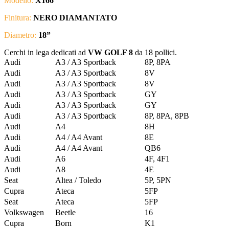
Modello:
X166
Finitura:
NERO DIAMANTATO
Diametro:
18”
Cerchi in lega dedicati ad
VW GOLF 8
da 18 pollici.
Audi
A3 / A3 Sportback
8P, 8PA
Audi
A3 / A3 Sportback
8V
Audi
A3 / A3 Sportback
8V
Audi
A3 / A3 Sportback
GY
Audi
A3 / A3 Sportback
GY
Audi
A3 / A3 Sportback
8P, 8PA, 8PB
Audi
A4
8H
Audi
A4 / A4 Avant
8E
Audi
A4 / A4 Avant
QB6
Audi
A6
4F, 4F1
Audi
A8
4E
Seat
Altea / Toledo
5P, 5PN
Cupra
Ateca
5FP
Seat
Ateca
5FP
Volkswagen
Beetle
16
Cupra
Born
K1