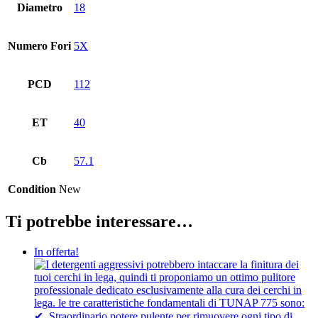
Diametro
18
Numero Fori
5X
PCD
112
ET
40
Cb
57.1
Condition
New
Ti potrebbe interessare…
In offerta!