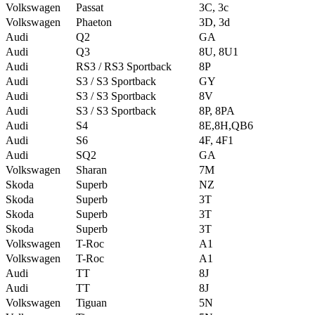
Volkswagen
Passat
3C, 3c
Volkswagen
Phaeton
3D, 3d
Audi
Q2
GA
Audi
Q3
8U, 8U1
Audi
RS3 / RS3 Sportback
8P
Audi
S3 / S3 Sportback
GY
Audi
S3 / S3 Sportback
8V
Audi
S3 / S3 Sportback
8P, 8PA
Audi
S4
8E,8H,QB6
Audi
S6
4F, 4F1
Audi
SQ2
GA
Volkswagen
Sharan
7M
Skoda
Superb
NZ
Skoda
Superb
3T
Skoda
Superb
3T
Skoda
Superb
3T
Volkswagen
T-Roc
A1
Volkswagen
T-Roc
A1
Audi
TT
8J
Audi
TT
8J
Volkswagen
Tiguan
5N