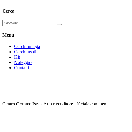
Cerca
Menu
Cerchi in lega
Cerchi usati
Kit
Noleggio
Contatti
Centro Gomme Pavia è un rivenditore ufficiale continental