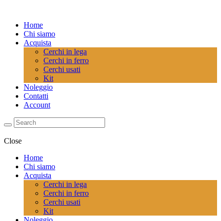
Home
Chi siamo
Acquista
Cerchi in lega
Cerchi in ferro
Cerchi usati
Kit
Noleggio
Contatti
Account
Close
Home
Chi siamo
Acquista
Cerchi in lega
Cerchi in ferro
Cerchi usati
Kit
Noleggio