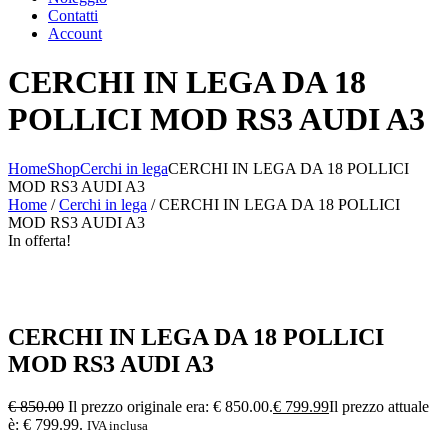
Contatti
Account
CERCHI IN LEGA DA 18
POLLICI MOD RS3 AUDI A3
Home
Shop
Cerchi in lega
CERCHI IN LEGA DA 18 POLLICI
MOD RS3 AUDI A3
Home
/
Cerchi in lega
/ CERCHI IN LEGA DA 18 POLLICI
MOD RS3 AUDI A3
In offerta!
CERCHI IN LEGA DA 18 POLLICI
MOD RS3 AUDI A3
€
850.00
Il prezzo originale era: € 850.00.
€
799.99
Il prezzo attuale
è: € 799.99.
IVA inclusa