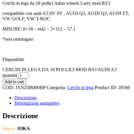
Cerchi in lega da 18 pollici Adria wheels Larry mod.RS3
compatibile con audi A3 8V 8Y , AUDI Q3, AUDI Q2, AUDI TT,
VW GOLF, VW T-ROC
MISURE: 8×18 – et42 – 5×112 – 57.1
*non omologato
Disponibile
CERCHI IN LEGA DA 18 POLLICI MOD RS3 AUDI A3
quantità
Add to cart
COD:
JANZII8490BP
Categoria:
Cerchi in lega
Product ID:
28560
Descrizione
Informazioni aggiuntive
Descrizione
Marca:
JOKA