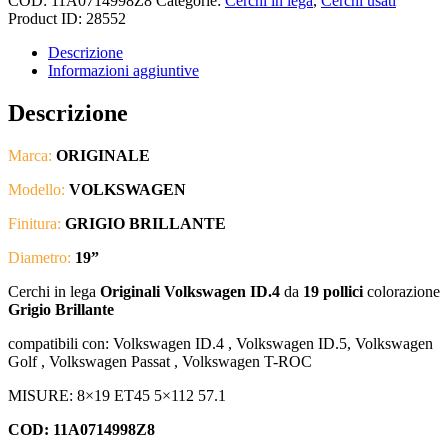
COD:
11A0714998Z8
Categorie:
Cerchi in lega
,
Cerchi usati
Product ID:
28552
Descrizione
Informazioni aggiuntive
Descrizione
Marca:
ORIGINALE
Modello:
VOLKSWAGEN
Finitura:
GRIGIO BRILLANTE
Diametro:
19”
Cerchi in lega
Originali Volkswagen ID.4
da
19 pollici
colorazione
Grigio Brillante
compatibili con: Volkswagen ID.4 , Volkswagen ID.5, Volkswagen
Golf , Volkswagen Passat , Volkswagen T-ROC
MISURE: 8×19 ET45 5×112 57.1
COD:
11A0714998Z8