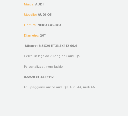
Marca:
AUDI
Modello:
AUDI Q5
Finitura:
NERO LUCIDO
Diametro:
20”
Misure: 8,5X20 ET33 5X112 66,6
Cerchi in lega da 20 originali audi Q5
Personalizzati nero lucido
8,5×20 et 33 5×112
Equipaggiano anche audi Q3, Audi A4, Audi A6