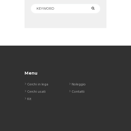
Menu
Cerchi in lega
Noleggio
Cerchi usati
Contatti
Kit