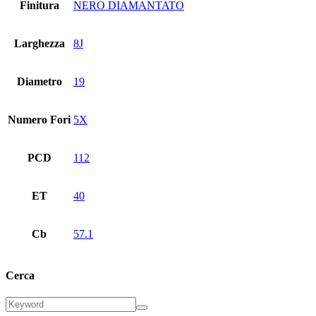
Finitura
NERO DIAMANTATO
Larghezza
8J
Diametro
19
Numero Fori
5X
PCD
112
ET
40
Cb
57.1
Cerca