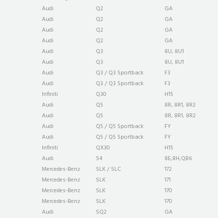
Audi
Q2
GA
Audi
Q2
GA
Audi
Q2
GA
Audi
Q2
GA
Audi
Q3
8U, 8U1
Audi
Q3
8U, 8U1
Audi
Q3 / Q3 Sportback
F3
Audi
Q3 / Q3 Sportback
F3
Infiniti
Q30
H15
Audi
Q5
8R, 8R1, 8R2
Audi
Q5
8R, 8R1, 8R2
Audi
Q5 / Q5 Sportback
FY
Audi
Q5 / Q5 Sportback
FY
Infiniti
QX30
H15
Audi
S4
8E,8H,QB6
Mercedes-Benz
SLK / SLC
172
Mercedes-Benz
SLK
171
Mercedes-Benz
SLK
170
Mercedes-Benz
SLK
170
Audi
SQ2
GA