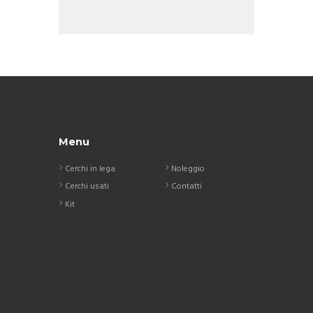
Menu
Cerchi in lega
Noleggio
Cerchi usati
Contatti
Kit