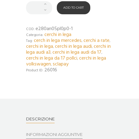
ADD TO CART
e280an05pl0p0-1
COD:
cerchi in lega
Categoria:
cerch in lega mercedes
cerchi a rate
Tag:
,
,
cerchi in lega
cerchi in lega audi
cerchi in
,
,
lega audi a3
cerchi in lega audi da 17
,
,
cerchi in lega da 17 pollci
cerchi in lega
,
volkswagen
sclapay
,
26016
Product ID:
DESCRIZIONE
INFORMAZIONI AGGIUNTIVE