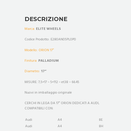
DESCRIZIONE
Marca:
ELITE WHEELS
Codice Prodotto: E280AN05PL0P0
Modello: ORION 17″
Finitura:
PALLADIUM
Diametro:
17
”
MISURE:
7,5×17 – 5×112
– et38 – 66.45
Nuovi in imballaggio originale
CERCHI IN LEGA DA 17″ ORION DEDICATI A AUDI,
COMPATIBILI CON:
Audi
A4
8E
Audi
A4
8H