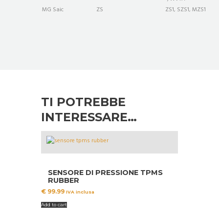
MG Saic
ZS
ZS1, SZS1, MZS1
TI POTREBBE
INTERESSARE…
SENSORE DI PRESSIONE TPMS
RUBBER
€
99.99
IVA inclusa
Add to cart