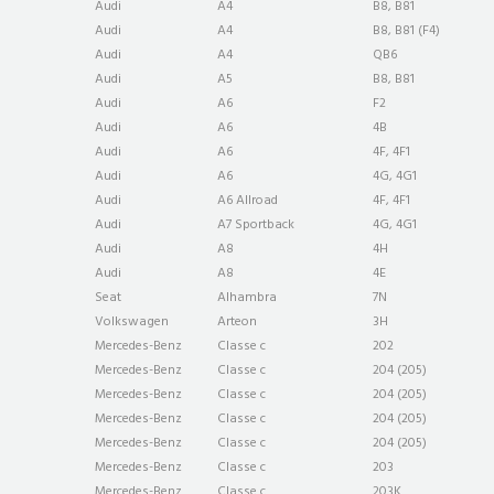
Audi
A4
B8, B81
Audi
A4
B8, B81 (F4)
Audi
A4
QB6
Audi
A5
B8, B81
Audi
A6
F2
Audi
A6
4B
Audi
A6
4F, 4F1
Audi
A6
4G, 4G1
Audi
A6 Allroad
4F, 4F1
Audi
A7 Sportback
4G, 4G1
Audi
A8
4H
Audi
A8
4E
Seat
Alhambra
7N
Volkswagen
Arteon
3H
Mercedes-Benz
Classe c
202
Mercedes-Benz
Classe c
204 (205)
Mercedes-Benz
Classe c
204 (205)
Mercedes-Benz
Classe c
204 (205)
Mercedes-Benz
Classe c
204 (205)
Mercedes-Benz
Classe c
203
Mercedes-Benz
Classe c
203K