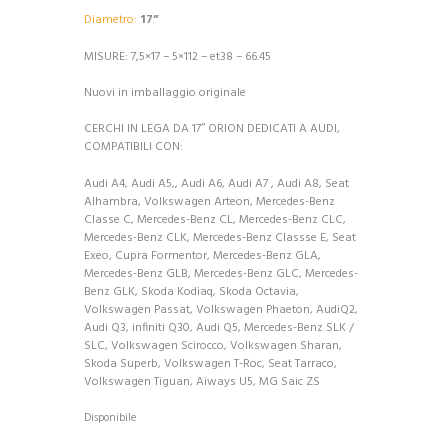
Diametro:
17
”
MISURE:
7,5×17 – 5×112
– et38 – 66.45
Nuovi in imballaggio originale
CERCHI IN LEGA DA 17″ ORION DEDICATI A AUDI,
COMPATIBILI CON:
Audi A4, Audi A5,, Audi A6, Audi A7 , Audi A8, Seat
Alhambra, Volkswagen Arteon, Mercedes-Benz
Classe C, Mercedes-Benz CL, Mercedes-Benz CLC,
Mercedes-Benz CLK, Mercedes-Benz Classse E, Seat
Exeo, Cupra Formentor, Mercedes-Benz GLA,
Mercedes-Benz GLB, Mercedes-Benz GLC, Mercedes-
Benz GLK, Skoda Kodiaq, Skoda Octavia,
Volkswagen Passat, Volkswagen Phaeton, AudiQ2,
Audi Q3, infiniti Q30, Audi Q5, Mercedes-Benz SLK /
SLC, Volkswagen Scirocco, Volkswagen Sharan,
Skoda Superb, Volkswagen T-Roc, Seat Tarraco,
Volkswagen Tiguan, Aiways U5, MG Saic ZS
Disponibile