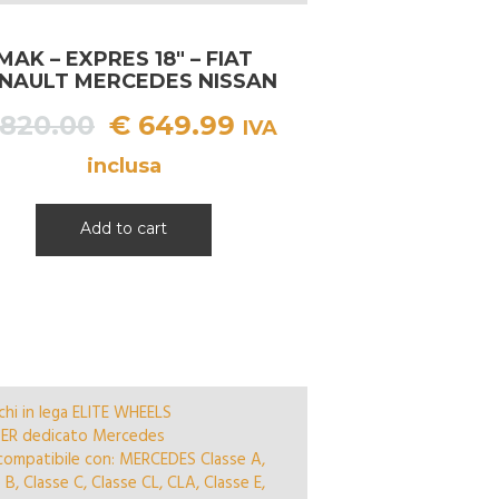
MAK – EXPRES 18″ – FIAT
NAULT MERCEDES NISSAN
OPEL
Il
Il
820.00
€
649.99
IVA
prezzo
prezzo
inclusa
originale
attuale
era:
è:
Add to cart
€ 820.00.
€ 649.99.