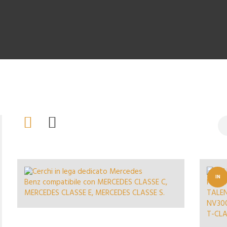
IN
OFFERT
A!