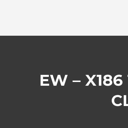
EW – X186
C