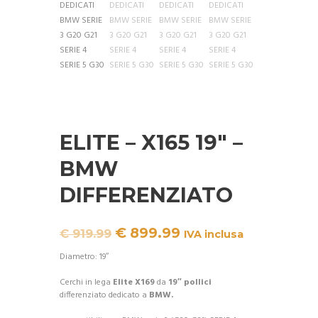
ELITE – X165 19″ –
BMW
DIFFERENZIATO
Il
Il
€
899.99
€
919.99
IVA inclusa
prezzo
prezzo
originale
attuale
Diametro: 19″
era:
è:
€ 919.99.
€ 899.99.
Cerchi in lega
Elite X169
da
19″ pollici
differenziato dedicato a
BMW.