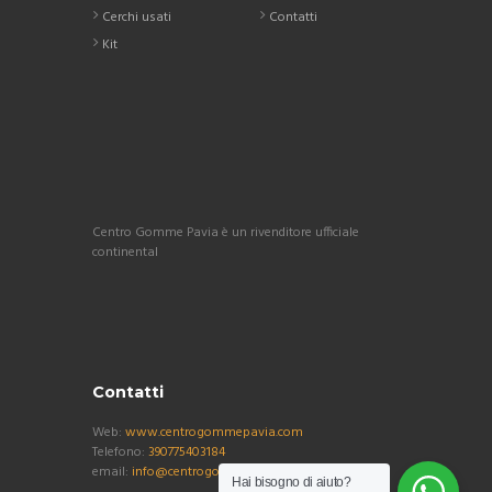
Cerchi usati
Contatti
Kit
Centro Gomme Pavia è un rivenditore ufficiale
continental
Contatti
Web:
www.centrogommepavia.com
Telefono:
390775403184
email:
info@centrogommepavia.com
Hai bisogno di aiuto?