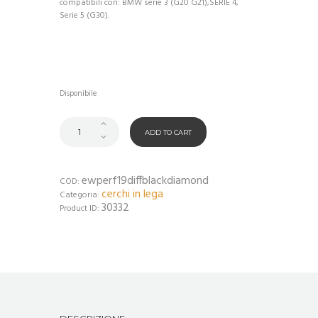
compatibili con: BMW serie 3 (G20 G21),SERIE 4,
Serie 5 (G30).
Disponibile
ADD TO CART
ewperf19diffblackdiamond
COD:
cerchi in lega
Categoria:
30332
Product ID: