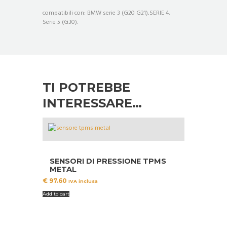
compatibili con: BMW serie 3 (G20 G21),SERIE 4,
Serie 5 (G30).
TI POTREBBE
INTERESSARE…
SENSORI DI PRESSIONE TPMS
METAL
€
97.60
IVA inclusa
Add to cart