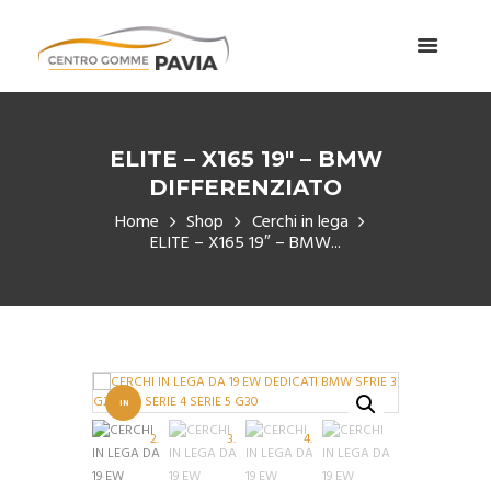
ELITE – X165 19″ – BMW
DIFFERENZIATO
Home
Shop
Cerchi in lega
ELITE – X165 19″ – BMW...
IN
OFFERT
A!