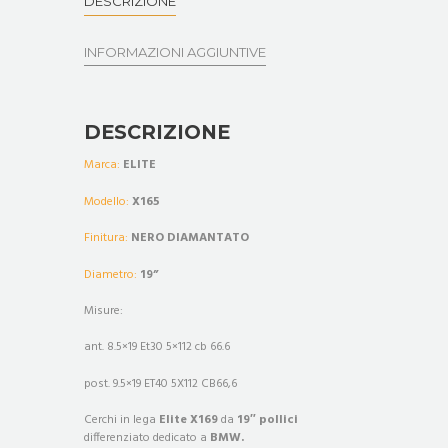
DESCRIZIONE
INFORMAZIONI AGGIUNTIVE
DESCRIZIONE
Marca:
ELITE
Modello:
X165
Finitura:
NERO DIAMANTATO
Diametro:
19”
Misure:
ant. 8.5×19 Et30 5×112 cb 66.6
post. 9.5×19 ET40 5X112 CB66,6
Cerchi in lega
Elite X169
da
19″ pollici
differenziato dedicato a
BMW.