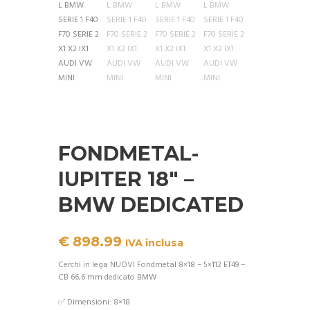
FONDMETAL-
IUPITER 18″ –
BMW DEDICATED
€
898.99
IVA inclusa
Cerchi in lega NUOVI Fondmetal 8×18 – 5×112 ET49 –
CB 66,6 mm dedicato BMW
✅ Dimensioni: 8×18