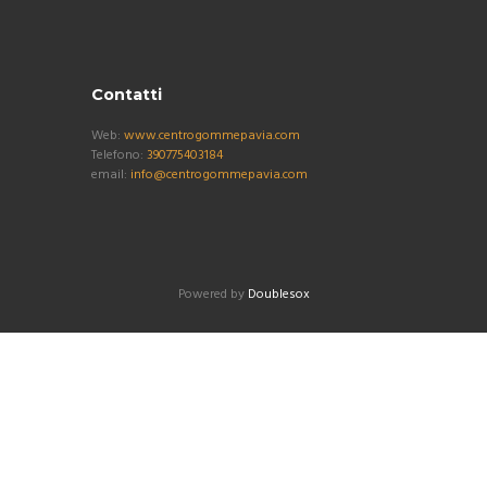
Contatti
Web:
www.centrogommepavia.com
Telefono:
390775403184
email:
info@centrogommepavia.com
Powered by
Doublesox