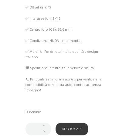
✅ Offset (ET): 49
✅ Interasse fori: 5×112
✅ Centro foro (CB): 66,6 mm
✅ Condizione: NUOVI, mai montati
✅ Marchio: Fondmetal – alta qualità e design
italiano
🚚 Spedizione in tutta Italia veloce e sicura
📞 Per qualsiasi informazione o per verificare la
compatibilità con la tua auto, contattaci senza
impegno!
Disponibile
ADD TO CART