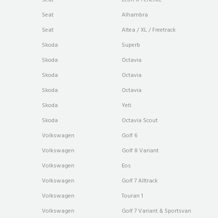
Seat
Leon X-Perience
Seat
Alhambra
Seat
Altea / XL / Freetrack
Skoda
Superb
Skoda
Octavia
Skoda
Octavia
Skoda
Octavia
Skoda
Yeti
Skoda
Octavia Scout
Volkswagen
Golf 6
Volkswagen
Golf 8 Variant
Volkswagen
Eos
Volkswagen
Golf 7 Alltrack
Volkswagen
Touran 1
Volkswagen
Golf 7 Variant & Sportsvan