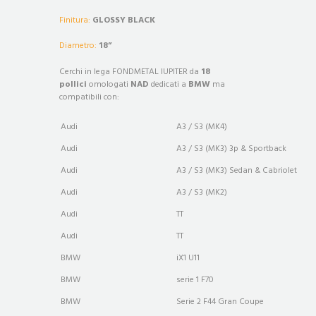
Finitura:
GLOSSY BLACK
Diametro:
18”
Cerchi in lega FONDMETAL IUPITER da
18
pollici
omologati
NAD
dedicati a
BMW
ma
compatibili con:
Audi
A3 / S3 (MK4)
Audi
A3 / S3 (MK3) 3p & Sportback
Audi
A3 / S3 (MK3) Sedan & Cabriolet
Audi
A3 / S3 (MK2)
Audi
TT
Audi
TT
BMW
iX1 U11
BMW
serie 1 F70
BMW
Serie 2 F44 Gran Coupe