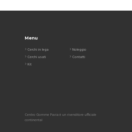
Menu
Cerchi in lega
Noleggio
Cerchi usati
Contatti
Kit
Centro Gomme Pavia è un rivenditore ufficiale
continental