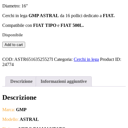
Diametro: 16″
Cerchi in lega
GMP ASTRAL
da 16 pollici dedicato a
FIAT.
Compatibile con
FIAT TIPO
e
FIAT 500L.
Disponibile
GMP
Add to cart
-
ASTRAL
16"
COD:
ASTR65163525527I
Categoria:
Cerchi in lega
Product ID:
-
24774
ASTR65163525527I
quantità
Descrizione
Informazioni aggiuntive
Descrizione
Marca:
GMP
Modello:
ASTRAL