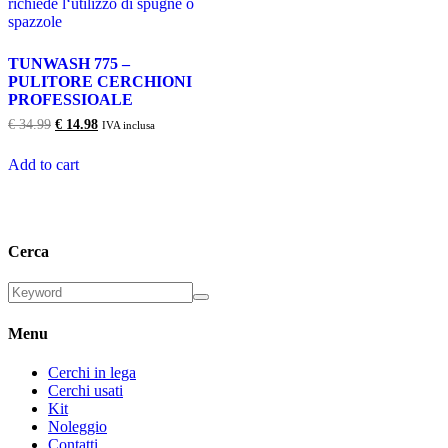
TUNWASH 775 –
PULITORE CERCHIONI
PROFESSIOALE
Il
Il
€
34.99
€
14.98
IVA inclusa
prezzo
prezzo
originale
attuale
Add to cart
era:
è:
€ 34.99.
€ 14.98.
Cerca
Menu
Cerchi in lega
Cerchi usati
Kit
Noleggio
Contatti