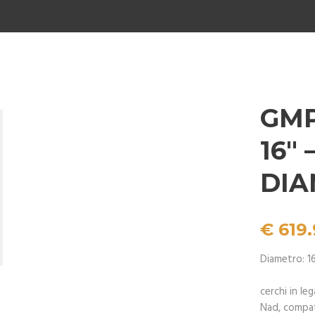
GMP
16″
DI
€
619.
Diametro: 1
cerchi in le
Nad, compati