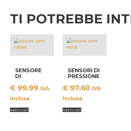
TI POTREBBE IN
SENSORE
SENSORI DI
DI
PRESSIONE
PRESSIONE
TPMS
€
99.99
€
97.60
TPMS
METAL
IVA
IVA
RUBBER
inclusa
inclusa
Add to cart
Add to cart