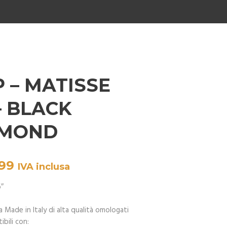
 – MATISSE
 – BLACK
AMOND
99
IVA inclusa
6″
ga Made in Italy di alta qualità omologati
bili con: