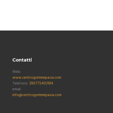
Contatti
Web:
www.centrogommepavia.com
Telefono:
390775403184
email:
info@centrogommepavia.com