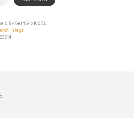
se 6,5x16et454x10073.1
erchi in lega
23614
E