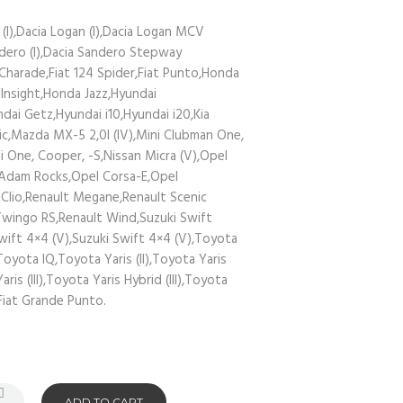
(I),Dacia Logan (I),Dacia Logan MCV
andero (I),Dacia Sandero Stepway
 Charade,Fiat 124 Spider,Fiat Punto,Honda
 Insight,Honda Jazz,Hyundai
dai Getz,Hyundai i10,Hyundai i20,Kia
nic,Mazda MX-5 2,0l (IV),Mini Clubman One,
i One, Cooper, -S,Nissan Micra (V),Opel
Adam Rocks,Opel Corsa-E,Opel
t Clio,Renault Megane,Renault Scenic
t Twingo RS,Renault Wind,Suzuki Swift
Swift 4×4 (V),Suzuki Swift 4×4 (V),Toyota
,Toyota IQ,Toyota Yaris (II),Toyota Yaris
Yaris (III),Toyota Yaris Hybrid (III),Toyota
),Fiat Grande Punto.
ADD TO CART