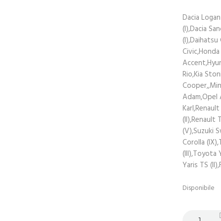
Dacia Logan 
(I),Dacia S
(I),Daihatsu
Civic,Honda
Accent,Hyun
Rio,Kia Sto
Cooper,,Min
Adam,Opel 
Karl,Renaul
(II),Renaul
(V),Suzuki 
Corolla (IX)
(III),Toyota 
Yaris TS (II
Disponibile