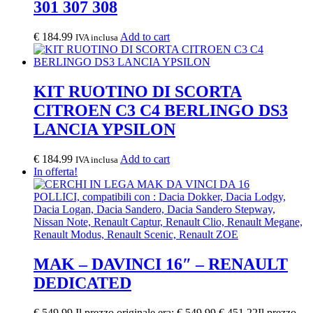
301 307 308
€
184.99
Add to cart
IVA inclusa
KIT RUOTINO DI SCORTA
CITROEN C3 C4 BERLINGO DS3
LANCIA YPSILON
€
184.99
Add to cart
IVA inclusa
In offerta!
MAK – DAVINCI 16″ – RENAULT
DEDICATED
€
549.99
Il prezzo originale era: € 549.99.
€
451.22
Il prezzo