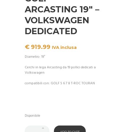
ARCASTING 19″ –
VOLKSWAGEN
DEDICATED
€
919.99
IVA inclusa
Diametro: 19″
Cerchi in lega Arcasting da 19 pollici dedicati a
Volkswagen
compatibili con: GOLF 5 6 7 8 T-ROC TOURAN
Disponibile
ADD TO CART