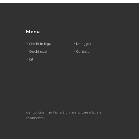
Menu
Cerchi in lega
Noleggio
Cerchi usati
Contatti
Kit
Centro Gomme Pavia è un rivenditore ufficiale
continental