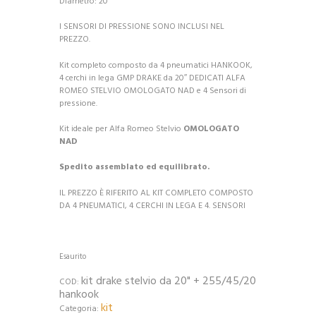
Diametro: 20″
I SENSORI DI PRESSIONE SONO INCLUSI NEL
PREZZO.
Kit completo composto da 4 pneumatici HANKOOK,
4 cerchi in lega GMP DRAKE da 20″ DEDICATI ALFA
ROMEO STELVIO OMOLOGATO NAD e 4 Sensori di
pressione.
Kit ideale per Alfa Romeo Stelvio
OMOLOGATO
NAD
Spedito assemblato ed equilibrato.
IL PREZZO È RIFERITO AL KIT COMPLETO COMPOSTO
DA 4 PNEUMATICI, 4 CERCHI IN LEGA E 4. SENSORI
Esaurito
kit drake stelvio da 20" + 255/45/20
COD:
hankook
kit
Categoria: