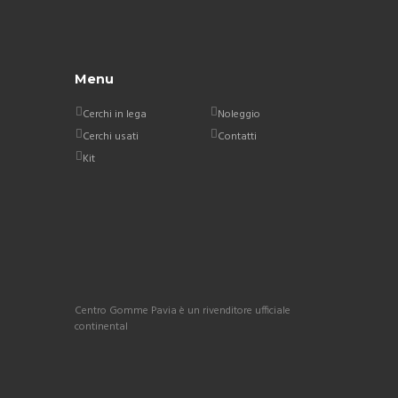
Menu
Cerchi in lega
Noleggio
Cerchi usati
Contatti
Kit
Centro Gomme Pavia è un rivenditore ufficiale
continental