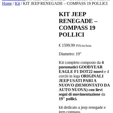
Home
/
Kit
/ KIT JEEP RENEGADE – COMPASS 19 POLLICI
KIT JEEP
RENEGADE –
COMPASS 19
POLLICI
€
1599.99
IVA inclusa
Diametro: 19″
Kit completo composto da
4
pneumatici GOODYEAR
EAGLE F1 DOT22
nuovi
e 4
cerchi in lega
ORIGINALI
JEEP USATI PARI A
NUOVO (DEMONTATO DA
AUTO NUOVA) con lievi
segni di movimentazione
da
19″ pollici.
kit dedicato a jeep renegade e
jeep compass.