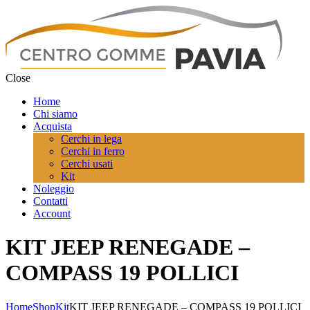
Close
Home
Chi siamo
Acquista
Cerchi in lega
Cerchi in ferro
Cerchi usati
Kit
Noleggio
Contatti
Account
KIT JEEP RENEGADE –
COMPASS 19 POLLICI
Home
Shop
Kit
KIT JEEP RENEGADE – COMPASS 19 POLLICI