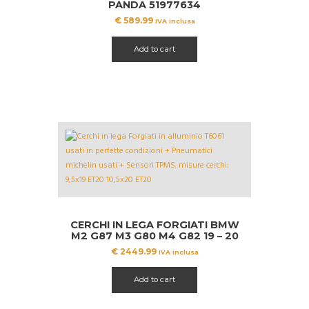
PANDA 51977634
€
589.99
IVA inclusa
Add to cart
CERCHI IN LEGA FORGIATI BMW
M2 G87 M3 G80 M4 G82 19 – 20
+ PNEUMATICI MICHELIN
€
2449.99
IVA inclusa
Add to cart