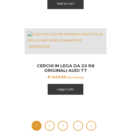
Add to cart
CERCHI IN LEGA DA 20 R8
ORIGINALI AUDI TT
8S0601025AR
€
1449.99
IVA inclusa
Leggi tutto
1
2
3