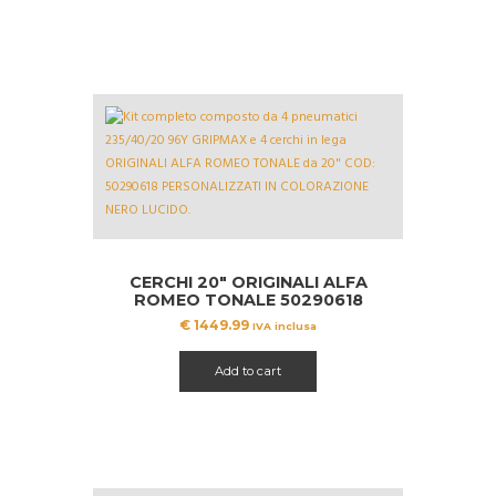
CERCHI 20″ ORIGINALI ALFA
ROMEO TONALE 50290618
BLACK + 235/40/20 GRIPMAX
€
1449.99
IVA inclusa
Add to cart