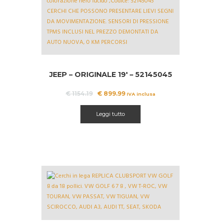
A!
JEEP – ORIGINALE 19′ – 52145045
Il
Il
€
1154.19
€
899.99
IVA inclusa
prezzo
prezzo
originale
attuale
Leggi tutto
era:
è:
€ 1154.19.
€ 899.99.