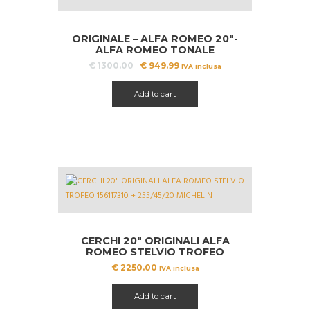
ORIGINALE – ALFA ROMEO 20″-
ALFA ROMEO TONALE
Il
Il
€
1300.00
€
949.99
IVA inclusa
prezzo
prezzo
originale
attuale
Add to cart
era:
è:
€ 1300.00.
€ 949.99.
CERCHI 20″ ORIGINALI ALFA
ROMEO STELVIO TROFEO
156117310 + 255/45/20 MICHELIN
€
2250.00
IVA inclusa
Add to cart