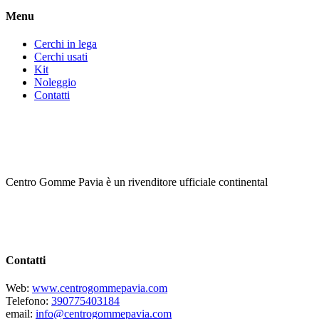
Menu
Cerchi in lega
Cerchi usati
Kit
Noleggio
Contatti
Centro Gomme Pavia è un rivenditore ufficiale continental
Contatti
Web:
www.centrogommepavia.com
Telefono:
390775403184
email:
info@centrogommepavia.com