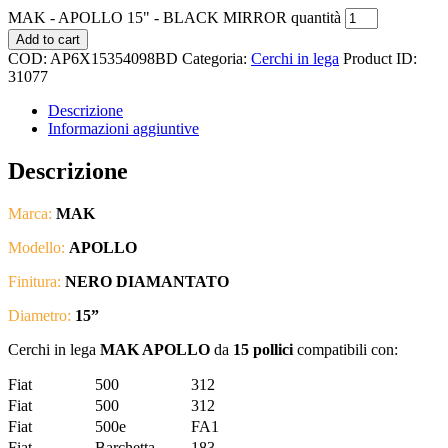
MAK - APOLLO 15" - BLACK MIRROR quantità
Add to cart
COD:
AP6X15354098BD
Categoria:
Cerchi in lega
Product ID:
31077
Descrizione
Informazioni aggiuntive
Descrizione
Marca:
MAK
Modello:
APOLLO
Finitura:
NERO DIAMANTATO
Diametro:
15
”
Cerchi in lega
MAK APOLLO
da
15 pollici
compatibili con:
Fiat
500
312
Fiat
500
312
Fiat
500e
FA1
Fiat
Barchetta
183