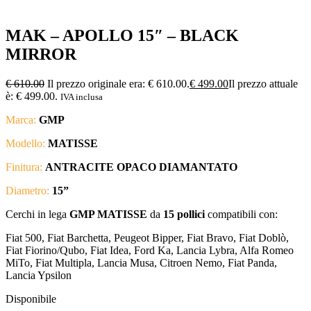
MAK – APOLLO 15″ – BLACK
MIRROR
€
610.00
Il prezzo originale era: € 610.00.
€
499.00
Il prezzo attuale
è: € 499.00.
IVA inclusa
Marca:
GMP
Modello:
MATISSE
Finitura:
ANTRACITE OPACO DIAMANTATO
Diametro:
15
”
Cerchi in lega
GMP MATISSE
da
15 pollici
compatibili con:
Fiat 500, Fiat Barchetta, Peugeot Bipper, Fiat Bravo, Fiat Doblò,
Fiat Fiorino/Qubo, Fiat Idea, Ford Ka, Lancia Lybra, Alfa Romeo
MiTo, Fiat Multipla, Lancia Musa, Citroen Nemo, Fiat Panda,
Lancia Ypsilon
Disponibile