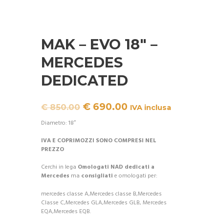
MAK – EVO 18″ –
MERCEDES
DEDICATED
Il
Il
€
690.00
€
850.00
IVA inclusa
prezzo
prezzo
originale
attuale
Diametro: 18″
era:
è:
€ 850.00.
€ 690.00.
IVA E COPRIMOZZI SONO COMPRESI NEL
PREZZO
Cerchi in lega
Omologati NAD
dedicati a
Mercedes
ma
consigliati
e omologati per:
mercedes classe A,Mercedes classe B,Mercedes
Classe C,Mercedes GLA,Mercedes GLB, Mercedes
EQA,Mercedes EQB.