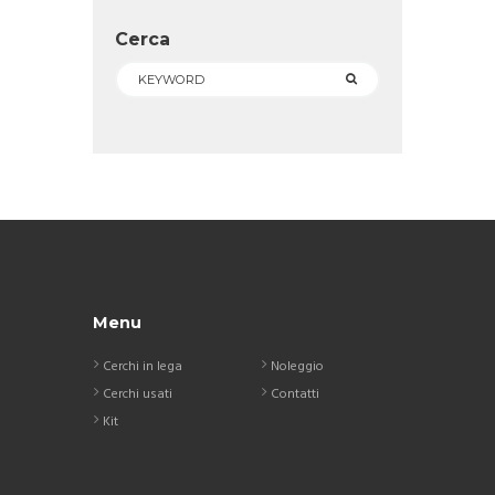
Cerca
Menu
Cerchi in lega
Noleggio
Cerchi usati
Contatti
Kit