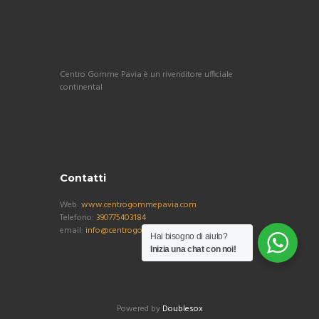
Centro Gomme Pavia è un rivenditore ufficiale
continental
Contatti
Web:
www.centrogommepavia.com
Telefono:
390775403184
email:
info@centrogommepavia.com
Hai bisogno di aiuto?
Inizia una chat con noi!
Powered by
Doublesox