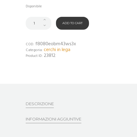
Disponibile
ADD TO CART
f8080eobm43ws3x
COD:
cerchi in lega
Categoria:
23812
Product ID:
DESCRIZIONE
INFORMAZIONI AGGIUNTIVE