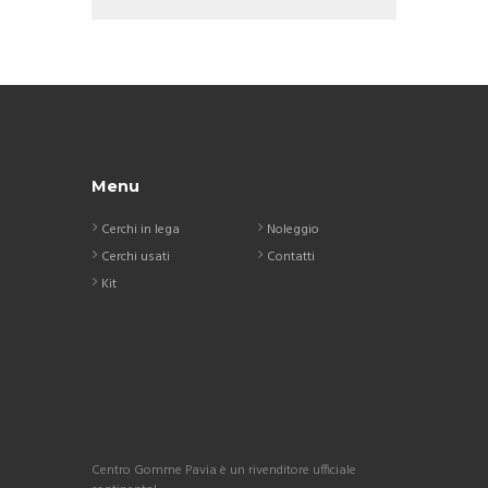
Menu
Cerchi in lega
Noleggio
Cerchi usati
Contatti
Kit
Centro Gomme Pavia è un rivenditore ufficiale