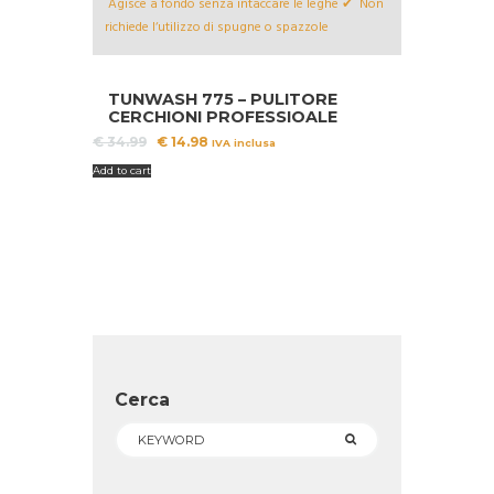
TUNWASH 775 – PULITORE
CERCHIONI PROFESSIOALE
Il
Il
€
34.99
€
14.98
IVA inclusa
prezzo
prezzo
Add to cart
originale
attuale
era:
è:
€ 34.99.
€ 14.98.
Cerca