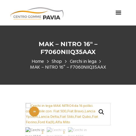
MAK – NITRO 16″ –
F7060NIIQ35AAX
Home
Shop
Cerchi in lega
MAK – NITRO 16″ – F7060NIIQ35AAX
IN
OFFERT
A!