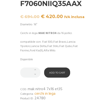
F7060NIIQ35AAX
Il
Il
€
420.00
€
694.00
IVA inclusa
prezzo
prezzo
originale
attuale
Diametro: 16″
era:
è:
€ 694.00.
€ 420.00.
Cerchi in lega
MAK NITRO4
da 16 pollici.
compatibile con: Fiat 500,Fiat Bravo,Lancia
Ypsilon,Lancia Delta,Fiat Stilo,Fiat Qubo,Fiat
Fiorino,Ford Ka(II),Alfa Mito.
Disponibile
ADD TO CART
mak nitro4 7x16 et35
COD:
cerchi in lega
Categoria:
24780
Product ID: