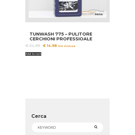
TUNWASH 775 – PULITORE
CERCHIONI PROFESSIOALE
Il
Il
€
34.99
€
14.98
IVA inclusa
prezzo
prezzo
Add to cart
originale
attuale
era:
è:
€ 34.99.
€ 14.98.
Cerca