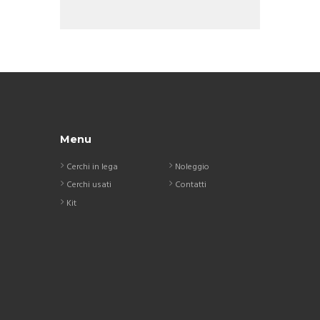
Menu
Cerchi in lega
Noleggio
Cerchi usati
Contatti
Kit