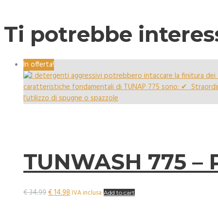
Ti potrebbe intere
In offerta!
TUNWASH 775 – 
Il
Il
€
34.99
€
14.98
IVA inclusa
Add to cart
prezzo
prezzo
originale
attuale