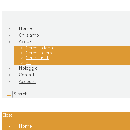
Home
Chi siamo
Acquista
Cerchi in lega
Cerchi in ferro
Cerchi usati
Kit
Noleggio
Contatti
Account
Close
Home