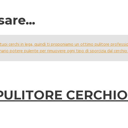
ssare…
PULITORE CERCHI