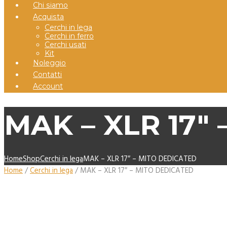
Chi siamo
Acquista
Cerchi in lega
Cerchi in ferro
Cerchi usati
Kit
Noleggio
Contatti
Account
MAK – XLR 17″
Home
Shop
Cerchi in lega
MAK – XLR 17″ – MITO DEDICATED
Home
/
Cerchi in lega
/ MAK – XLR 17″ – MITO DEDICATED