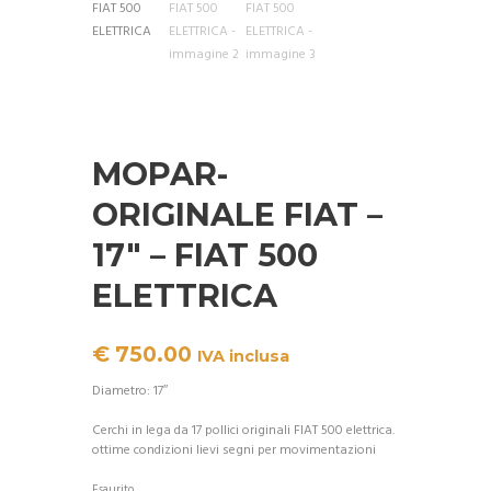
MOPAR-
ORIGINALE FIAT –
17″ – FIAT 500
ELETTRICA
€
750.00
IVA inclusa
Diametro: 17″
Cerchi in lega da 17 pollici originali FIAT 500 elettrica.
ottime condizioni lievi segni per movimentazioni
Esaurito