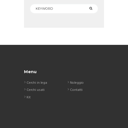
Menu
Cerchi in lega
Noleggio
Cerchi usati
Contatti
Kit