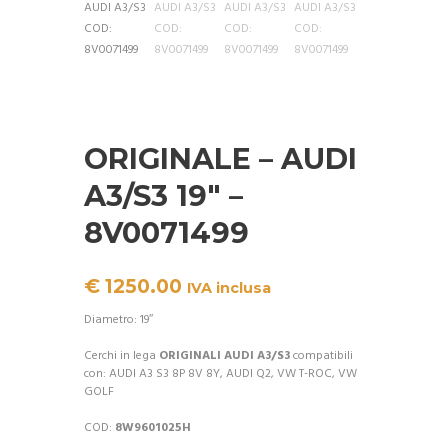
ORIGINALE – AUDI
A3/S3 19″ –
8V0071499
€
1250.00
IVA inclusa
Diametro: 19″
Cerchi in lega
ORIGINALI AUDI A3/S3
compatibili
con: AUDI A3 S3 8P 8V 8Y, AUDI Q2, VW T-ROC, VW
GOLF
COD:
8W9601025H