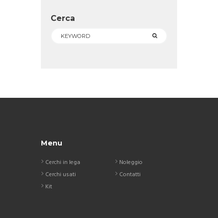
Cerca
Menu
Cerchi in lega
Noleggio
Cerchi usati
Contatti
Kit