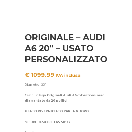
ORIGINALE – AUDI
A6 20″ – USATO
PERSONALIZZATO
€
1099.99
IVA inclusa
Diametro: 20″
Cerchi in lega
Originali Audi A6
colorazione
nero
diamantato
da
20 pollici.
USATO RIVERNICIATO PARI A NUOVO
MISURE:
8
,5X20 ET45 5×112