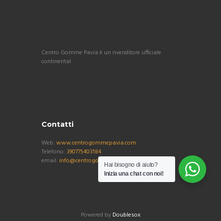
Centro Gomme Pavia è un rivenditore ufficiale
continental
Contatti
Web:
www.centrogommepavia.com
Telefono:
390775403184
email:
info@centrogommepavia.com
Hai bisogno di aiuto?
Inizia una chat con noi!
Powered by
Doublesox