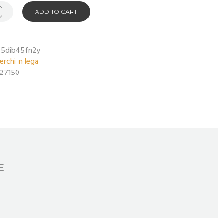
ADD TO CART
05dib45fn2y
erchi in lega
27150
E