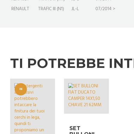
RENAULT
TRAFIC III (N1)
JL-L
07/2014 >
TI POTREBBE IN
IN
OFFERT
A!
SET