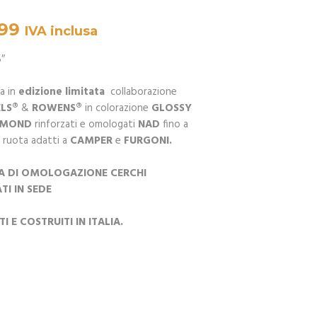
99
IVA inclusa
5″
ga in
edizione limitata
collaborazione
LS®
&
ROWENS®
in colorazione
GLOSSY
IAMOND
rinforzati e omologati
NAD
fino a
 ruota adatti a
CAMPER
e
FURGONI.
TA DI OMOLOGAZIONE CERCHI
I IN SEDE
 E COSTRUITI IN ITALIA.