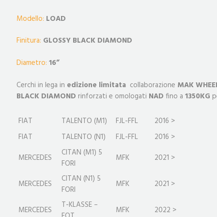
Modello:
LOAD
Finitura:
GLOSSY
BLACK DIAMOND
Diametro:
16”
Cerchi in lega in
edizione limitata
collaborazione
MAK WHEE
BLACK DIAMOND
rinforzati e omologati
NAD
fino a
1350KG
pe
FIAT
TALENTO (M1)
FJL-FFL
2016 >
FIAT
TALENTO (N1)
FJL-FFL
2016 >
CITAN (M1) 5
MERCEDES
MFK
2021 >
FORI
CITAN (N1) 5
MERCEDES
MFK
2021 >
FORI
T-KLASSE –
MERCEDES
MFK
2022 >
EQT