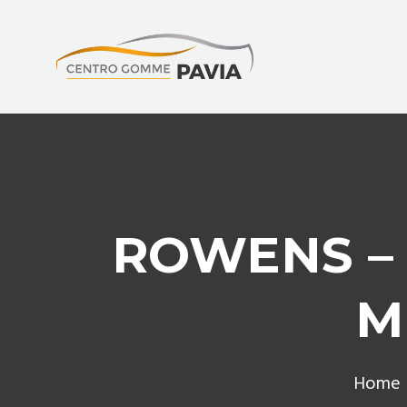
ROWENS – 
M
Home