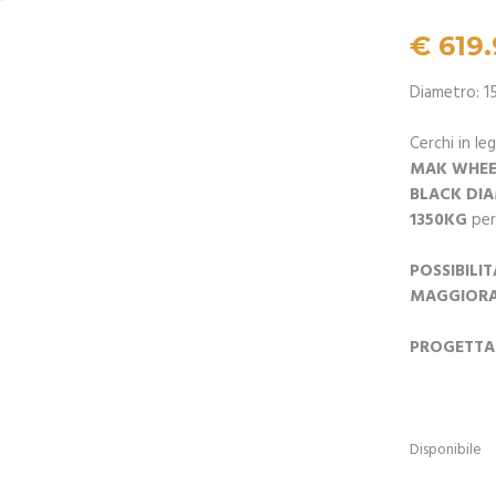
€
619.
Diametro: 1
Cerchi in le
MAK WHEE
BLACK D
1350KG
per
POSSIBILI
MAGGIORAT
PROGETTATI
Disponibile