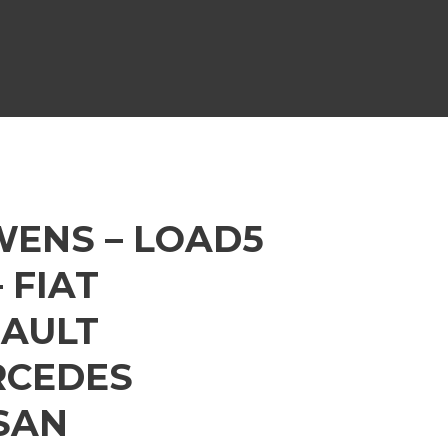
ENS – LOAD5
– FIAT
AULT
RCEDES
SAN