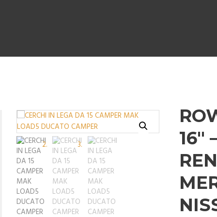
ROW
16″ 
REN
ME
NIS