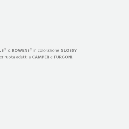
LS®
&
ROWENS®
in colorazione
GLOSSY
r ruota adatti a
CAMPER
e
FURGONI.