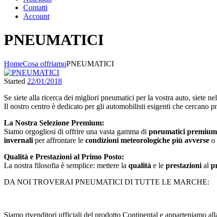
Contatti
Account
PNEUMATICI
Home
Cosa offriamo
PNEUMATICI
Started
22/01/2018
Se siete alla ricerca dei migliori pneumatici per la vostra auto, siete ne
Il nostro centro è dedicato per gli automobilisti esigenti che cercano pn
La Nostra Selezione Premium:
Siamo orgogliosi di offrire una vasta gamma di
pneumatici premium
invernali
per affrontare le
condizioni meteorologiche più avverse
o
Qualità e Prestazioni al Primo Posto:
La nostra filosofia è semplice: mettere la
qualità
e le
prestazioni
al
p
DA NOI TROVERAI PNEUMATICI DI TUTTE LE MARCHE:
Siamo rivenditori ufficiali del prodotto Continental e apparteniamo all