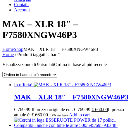
Contatti
Account
MAK – XLR 18″ –
F7580XNGW46P3
Home
Shop
MAK – XLR 18″ – F7580XNGW46P3
Home
/ Prodotti taggati “abart”
Visualizzazione di 9 risultati
Ordina in base al più recente
In offerta!
MAK – XLR 18″ – F7580XNGW46P3
€
769.99
Il prezzo originale era: € 769.99.
€
660.00
Il prezzo
attuale è: € 660.00.
Add to cart
IVA inclusa