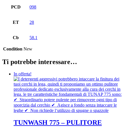
PCD
098
ET
28
Cb
58.1
Condition
New
Ti potrebbe interessare…
In offerta!
TUNWASH 775 – PULITORE