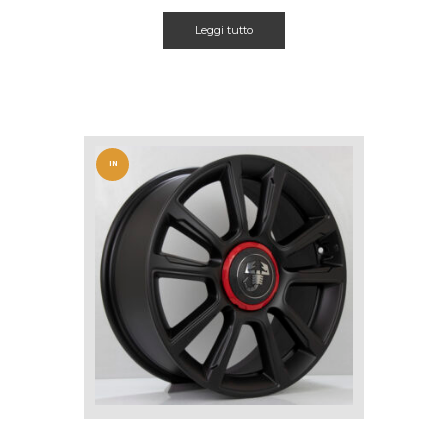
Leggi tutto
IN
OFFERT
A!