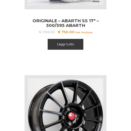
ORIGINALE – ABARTH SS 17″ –
500/595 ABARTH
Il
Il
€
799.99
€
750.00
IVA inclusa
prezzo
prezzo
originale
attuale
Leggi tutto
era:
è:
€ 799.99.
€ 750.00.