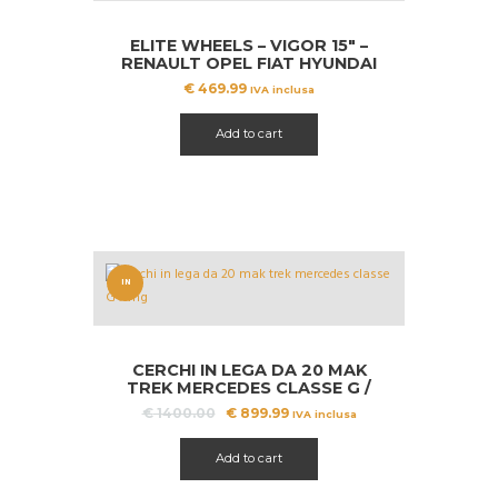
ELITE WHEELS – VIGOR 15″ –
RENAULT OPEL FIAT HYUNDAI
NISSAN TOYOTA DACIA
€
469.99
IVA inclusa
Add to cart
IN
OFFERT
A!
CERCHI IN LEGA DA 20 MAK
TREK MERCEDES CLASSE G /
AMG
Il
Il
€
1400.00
€
899.99
IVA inclusa
prezzo
prezzo
originale
attuale
Add to cart
era:
è:
€ 1400.00.
€ 899.99.