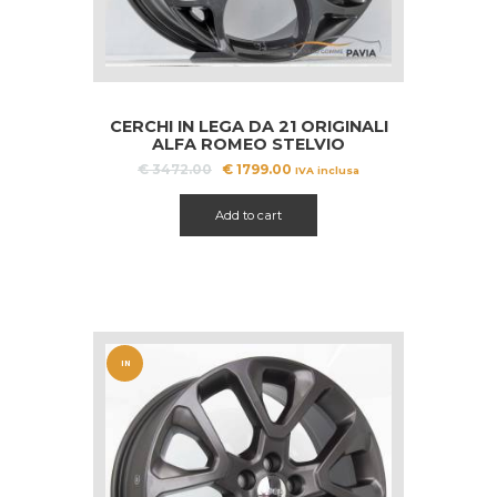
CERCHI IN LEGA DA 21 ORIGINALI
ALFA ROMEO STELVIO
Il
Il
€
3472.00
€
1799.00
IVA inclusa
prezzo
prezzo
originale
attuale
Add to cart
era:
è:
€ 3472.00.
€ 1799.00.
IN
OFFERT
A!