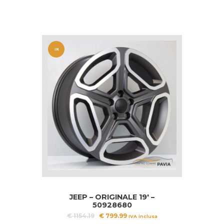
IN
OFFERT
A!
JEEP – ORIGINALE 19′ –
50928680
Il
Il
€
1154.19
€
799.99
IVA inclusa
prezzo
prezzo