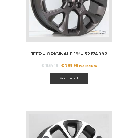
JEEP – ORIGINALE 19′ – 52174092
Il
Il
€
1154.19
€
799.99
IVA inclusa
prezzo
prezzo
originale
attuale
Add to cart
era:
è:
€ 1154.19.
€ 799.99.