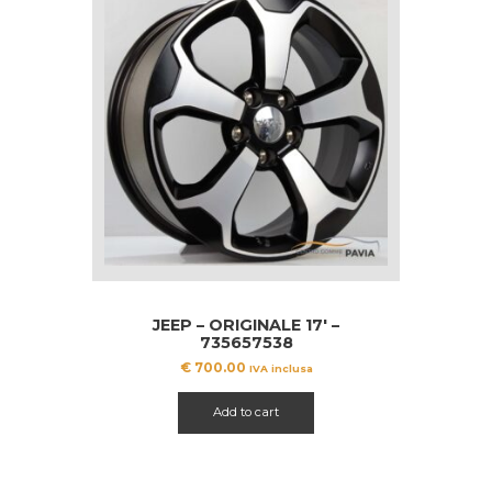
JEEP – ORIGINALE 17′ –
735657538
€
700.00
IVA inclusa
Add to cart