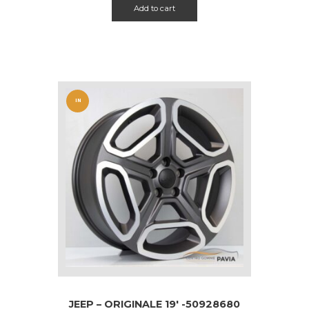
Add to cart
IN
OFFERT
A!
JEEP – ORIGINALE 19′ -50928680