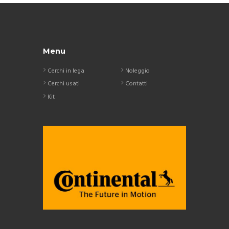
Menu
Cerchi in lega
Noleggio
Cerchi usati
Contatti
Kit