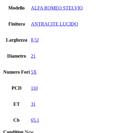
Modello
ALFA ROMEO STELVIO
Finitura
ANTRACITE LUCIDO
Larghezza
8,5J
Diametro
21
Numero Fori
5X
PCD
110
ET
31
Cb
65.1
Condition
New