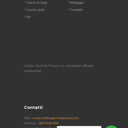
Cerchi in lega
Noleggio
Cerchi usati
Contatti
Kit
Centro Gomme Pavia è un rivenditore ufficiale
continental
Contatti
Web:
www.centrogommepavia.com
Telefono:
390775403184