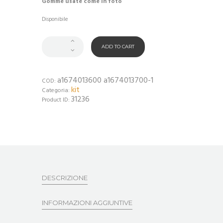
Gomme usate come in foto
Disponibile
ADD TO CART
a1674013600 a1674013700-1
COD:
kit
Categoria:
31236
Product ID:
DESCRIZIONE
INFORMAZIONI AGGIUNTIVE