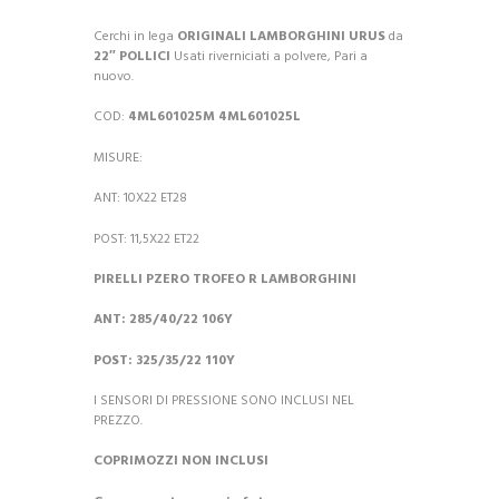
Cerchi in lega
ORIGINALI LAMBORGHINI URUS
da
22″ POLLICI
Usati riverniciati a polvere, Pari a
nuovo.
COD:
4ML601025M 4ML601025L
MISURE:
ANT: 10X22 ET28
POST: 11,5X22 ET22
PIRELLI PZERO TROFEO R LAMBORGHINI
ANT:
285/40/22 106Y
POST:
325/35/22 110Y
I SENSORI DI PRESSIONE SONO INCLUSI NEL
PREZZO.
COPRIMOZZI NON INCLUSI