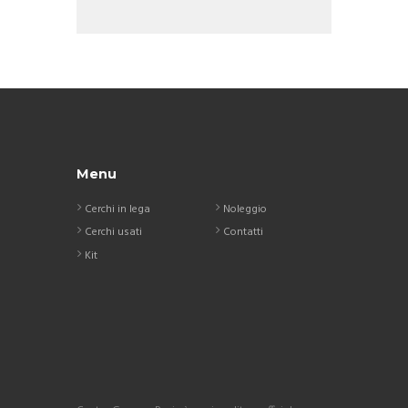
Menu
Cerchi in lega
Noleggio
Cerchi usati
Contatti
Kit