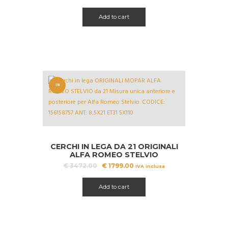
Add to cart
IN
OFFERT
A!
CERCHI IN LEGA DA 21 ORIGINALI
ALFA ROMEO STELVIO
Il
Il
€
3472.00
€
1799.00
IVA inclusa
prezzo
prezzo
originale
attuale
Add to cart
era:
è:
€ 3472.00.
€ 1799.00.