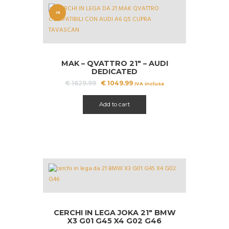
IN
OFFERT
A!
MAK – QVATTRO 21″ – AUDI
DEDICATED
Il
Il
€
1629.99
€
1049.99
IVA inclusa
prezzo
prezzo
originale
attuale
Add to cart
era:
è:
€ 1629.99.
€ 1049.99.
CERCHI IN LEGA JOKA 21″ BMW
X3 G01 G45 X4 G02 G46