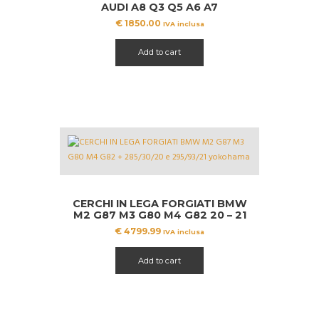
AUDI A8 Q3 Q5 A6 A7
AN0071491
€
1850.00
IVA inclusa
Add to cart
CERCHI IN LEGA FORGIATI BMW
M2 G87 M3 G80 M4 G82 20 – 21
+ PNEUMATICI YOKOHAMA
€
4799.99
IVA inclusa
Add to cart