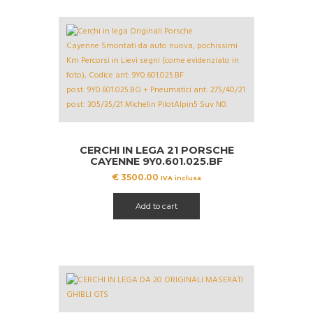
CERCHI IN LEGA 21 PORSCHE
CAYENNE 9Y0.601.025.BF
9Y0.601.025.BG CON GOMME
€
3500.00
IVA inclusa
Add to cart