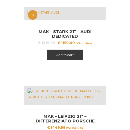
IN
OFFERT
MAK – STARK 21″ – AUDI
A!
DEDICATED
Il
Il
€
1419.99
€
1150.00
IVA inclusa
prezzo
prezzo
originale
attuale
Add to cart
era:
è:
€ 1419.99.
€ 1150.00.
MAK – LEIPZIG 21″ –
DIFFERENZIATO PORSCHE
MACAN
€
1449.99
IVA inclusa