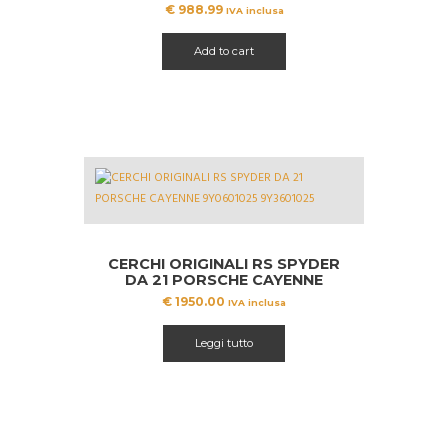
SPYDER 9Y0601025CD ANT
€
988.99
IVA inclusa
Add to cart
CERCHI ORIGINALI RS SPYDER
DA 21 PORSCHE CAYENNE
9Y0601025 9Y3601025
€
1950.00
IVA inclusa
Leggi tutto