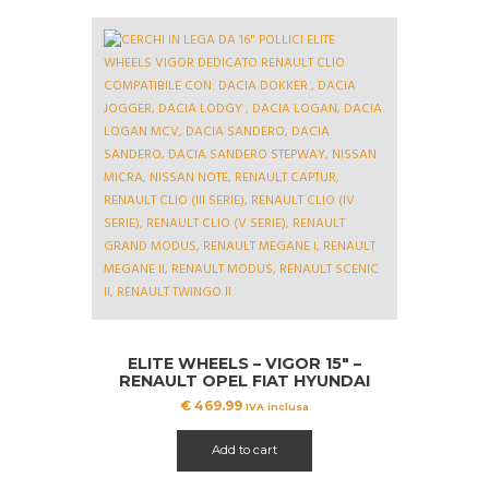
ELITE WHEELS – VIGOR 15″ –
RENAULT OPEL FIAT HYUNDAI
NISSAN TOYOTA DACIA
€
469.99
IVA inclusa
Add to cart