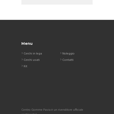
Menu
Cerchi in lega
Noleggio
Cerchi usati
Contatti
Kit
Centro Gomme Pavia è un rivenditore ufficiale