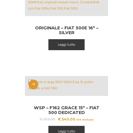
ORIGINALE – FIAT 500E 16″ –
SILVER
Leggi tutto
IN
OFFERT
A!
WSP – F162 GRACE 15″ – FIAT
500 DEDICATED
Il
Il
€
619.99
€
540.00
IVA inclusa
prezzo
prezzo
originale
attuale
Leggi tutto
era:
è: