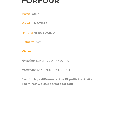
FORFOUR
Marca:
GMP
Modello:
MATISSE
Finitura:
NERO LUCIDO
Diametro:
15”
Misure:
Anteriore:
5,5×15 – et40 – 4×100 – 73.1
Posteriore:
6×15 – et38 – 4×100 – 73.1
Cerchi in lega
differenziati
da
15 pollici
dedicati a
Smart fortwo 453 e Smart forfour.