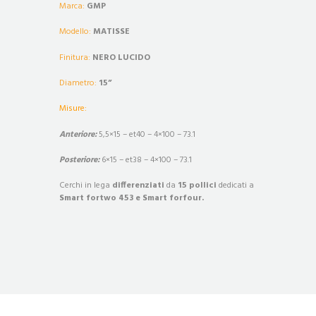
Marca:
GMP
Modello:
MATISSE
Finitura:
NERO LUCIDO
Diametro:
15”
Misure:
Anteriore:
5,5×15 – et40 – 4×100 – 73.1
Posteriore:
6×15 – et38 – 4×100 – 73.1
Cerchi in lega
differenziati
da
15 pollici
dedicati a
Smart fortwo 453 e Smart forfour.