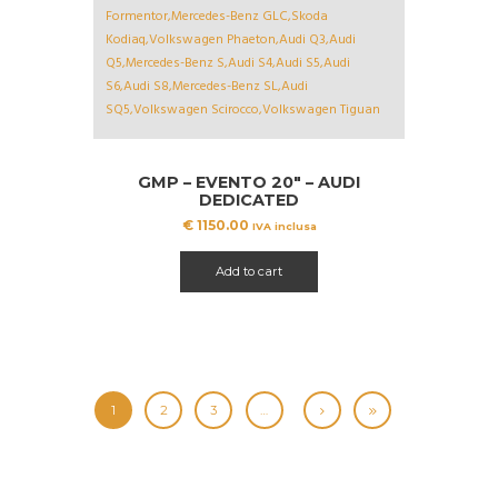
GMP – EVENTO 20″ – AUDI
DEDICATED
€
1150.00
IVA inclusa
Add to cart
1
2
3
…