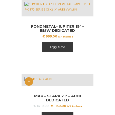
FONDMETAL- IUPITER 19″ –
BMW DEDICATED
€
999.00
IVA inclusa
Leggi tutto
IN
OFFERT
MAK – STARK 21″ – AUDI
A!
DEDICATED
Il
Il
€
1419.99
€
1150.00
IVA inclusa
prezzo
prezzo
originale
attuale