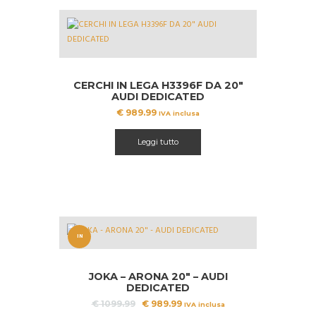
CERCHI IN LEGA H3396F DA 20″
AUDI DEDICATED
€
989.99
IVA inclusa
Leggi tutto
IN
OFFERT
JOKA – ARONA 20″ – AUDI
A!
DEDICATED
Il
Il
€
1099.99
€
989.99
IVA inclusa
prezzo
prezzo