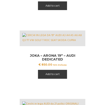
originale
attuale
Add to cart
era:
è:
€ 1099.99.
€ 989.99.
JOKA – ARONA 19″ – AUDI
DEDICATED
€
850.00
IVA inclusa
Add to cart