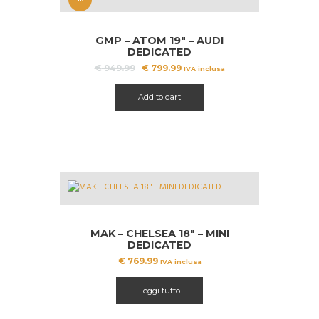
OFFERT
GMP – ATOM 19″ – AUDI
A!
DEDICATED
Il
Il
€
949.99
€
799.99
IVA inclusa
prezzo
prezzo
originale
attuale
Add to cart
era:
è:
€ 949.99.
€ 799.99.
MAK – CHELSEA 18″ – MINI
DEDICATED
€
769.99
IVA inclusa
Leggi tutto