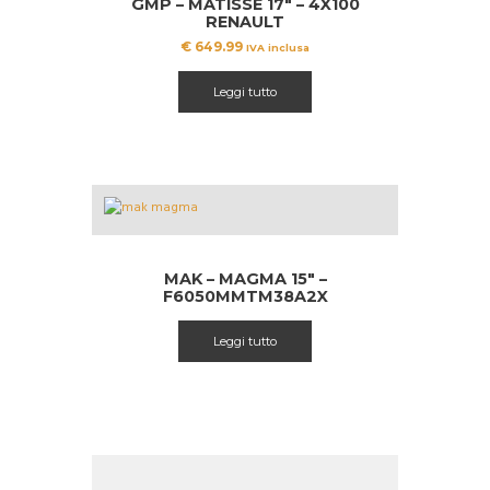
GMP – MATISSE 17″ – 4X100
RENAULT
€
649.99
IVA inclusa
Leggi tutto
MAK – MAGMA 15″ –
F6050MMTM38A2X
Leggi tutto