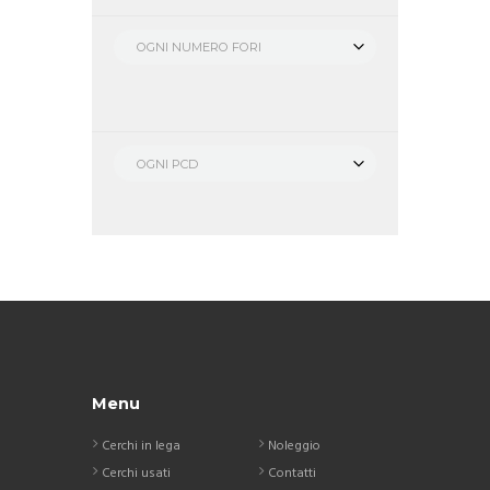
OGNI NUMERO FORI
OGNI PCD
Menu
Cerchi in lega
Noleggio
Cerchi usati
Contatti