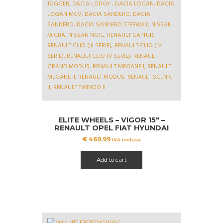
ELITE WHEELS – VIGOR 15″ –
RENAULT OPEL FIAT HYUNDAI
NISSAN TOYOTA DACIA
€
469.99
IVA inclusa
Add to cart