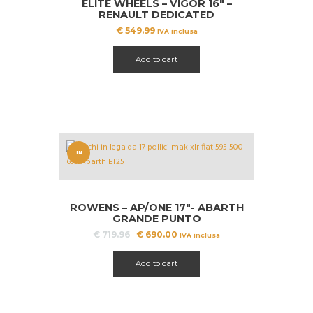
ELITE WHEELS – VIGOR 16″ –
RENAULT DEDICATED
€
549.99
IVA inclusa
Add to cart
IN
OFFERT
A!
ROWENS – AP/ONE 17″- ABARTH
GRANDE PUNTO
Il
Il
€
719.96
€
690.00
IVA inclusa
prezzo
prezzo
originale
attuale
Add to cart
era:
è:
€ 719.96.
€ 690.00.