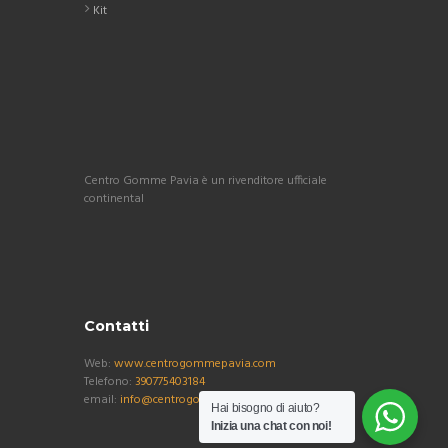
Kit
Centro Gomme Pavia è un rivenditore ufficiale
continental
Contatti
Web:
www.centrogommepavia.com
Telefono:
390775403184
email:
info@centrogommepavia.com
Hai bisogno di aiuto?
Inizia una chat con noi!