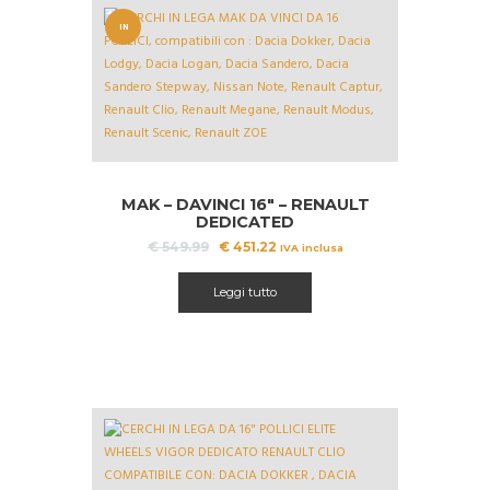
IN
OFFERT
A!
MAK – DAVINCI 16″ – RENAULT
DEDICATED
Il
Il
€
549.99
€
451.22
IVA inclusa
prezzo
prezzo
originale
attuale
Leggi tutto
era:
è:
€ 549.99.
€ 451.22.