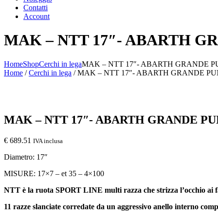
Contatti
Account
MAK – NTT 17″- ABARTH G
Home
Shop
Cerchi in lega
MAK – NTT 17″- ABARTH GRANDE 
Home
/
Cerchi in lega
/ MAK – NTT 17″- ABARTH GRANDE P
MAK – NTT 17″- ABARTH GRANDE P
€
689.51
IVA inclusa
Diametro: 17″
MISURE:
17×7 – et 35 – 4×100
NTT è la ruota SPORT LINE multi razza che strizza l’occhio ai fa
11 razze slanciate corredate da un aggressivo anello interno com