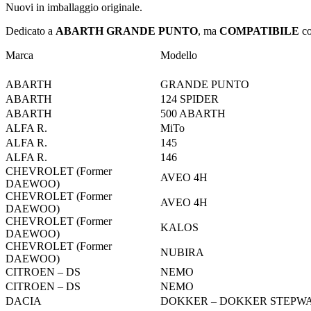
Nuovi in imballaggio originale.
Dedicato a
ABARTH GRANDE PUNTO
, ma
COMPATIBILE
co
Marca
Modello
ABARTH
GRANDE PUNTO
ABARTH
124 SPIDER
ABARTH
500 ABARTH
ALFA R.
MiTo
ALFA R.
145
ALFA R.
146
CHEVROLET (Former
AVEO 4H
DAEWOO)
CHEVROLET (Former
AVEO 4H
DAEWOO)
CHEVROLET (Former
KALOS
DAEWOO)
CHEVROLET (Former
NUBIRA
DAEWOO)
CITROEN – DS
NEMO
CITROEN – DS
NEMO
DACIA
DOKKER – DOKKER STEPW