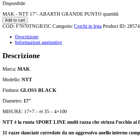
Disponibile
MAK - NTT 17"- ABARTH GRANDE PUNTO quantità
Add to cart
COD:
F7070TNGB35C
Categoria:
Cerchi in lega
Product ID:
28574
Descrizione
Informazioni aggiuntive
Descrizione
Marca:
MAK
Modello:
NTT
Finitura:
GLOSS BLACK
Diametro:
17″
MISURE:
17×7 – et 35 – 4×100
NTT è la ruota SPORT LINE multi razza che strizza l’occhio ai fa
11 razze slanciate corredate da un aggressivo anello interno com