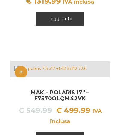
€
1319.99
IVA inclusa
Leggi tutto
IN
OFFERT
MAK – POLARIS 17″ –
A!
F7570OLQM42VK
Il
Il
€
549.99
€
499.99
IVA
prezzo
prezzo
inclusa
originale
attuale