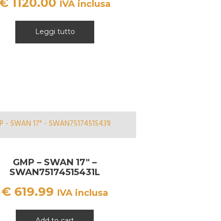
€
1120.00
IVA inclusa
Leggi tutto
GMP – SWAN 17″ –
SWAN75174515431L
€
619.99
IVA inclusa
Add to cart