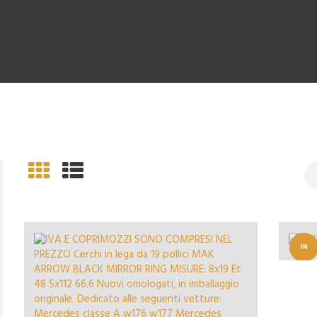
IN
OFFERT
A!