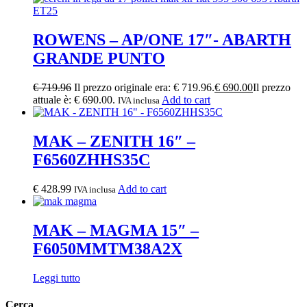
ROWENS – AP/ONE 17″- ABARTH
GRANDE PUNTO
€
719.96
Il prezzo originale era: € 719.96.
€
690.00
Il prezzo
attuale è: € 690.00.
Add to cart
IVA inclusa
MAK – ZENITH 16″ –
F6560ZHHS35C
€
428.99
Add to cart
IVA inclusa
MAK – MAGMA 15″ –
F6050MMTM38A2X
Leggi tutto
Cerca