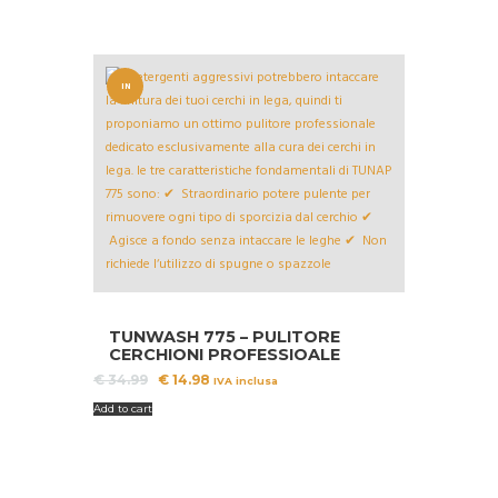
IN
OFFERT
A!
TUNWASH 775 – PULITORE
CERCHIONI PROFESSIOALE
Il
Il
€
34.99
€
14.98
IVA inclusa
prezzo
prezzo
Add to cart
originale
attuale
era:
è:
€ 34.99.
€ 14.98.