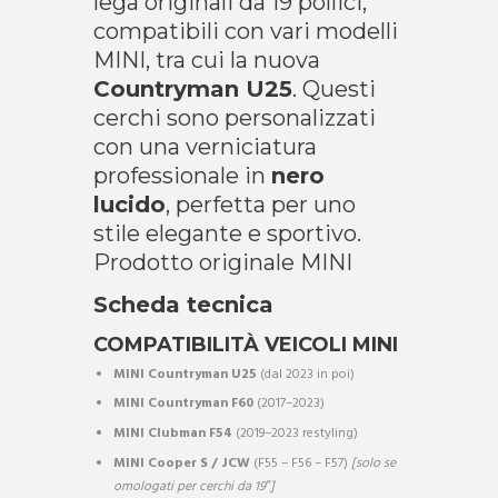
lega originali da 19 pollici,
compatibili con vari modelli
MINI, tra cui la nuova
Countryman U25
. Questi
cerchi sono personalizzati
con una verniciatura
professionale in
nero
lucido
, perfetta per uno
stile elegante e sportivo.
Prodotto originale MINI
Scheda tecnica
COMPATIBILITÀ VEICOLI MINI
MINI Countryman U25
(dal 2023 in poi)
MINI Countryman F60
(2017–2023)
MINI Clubman F54
(2019–2023 restyling)
MINI Cooper S / JCW
(F55 – F56 – F57)
[solo se
omologati per cerchi da 19″]