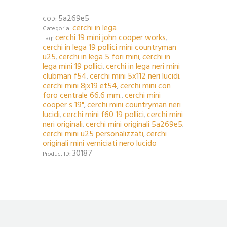
5a269e5
COD:
cerchi in lega
Categoria:
cerchi 19 mini john cooper works
Tag:
,
cerchi in lega 19 pollici mini countryman
u25
cerchi in lega 5 fori mini
cerchi in
,
,
lega mini 19 pollici
cerchi in lega neri mini
,
clubman f54
cerchi mini 5x112 neri lucidi
,
,
cerchi mini 8jx19 et54
cerchi mini con
,
foro centrale 66.6 mm.
cerchi mini
,
cooper s 19"
cerchi mini countryman neri
,
lucidi
cerchi mini f60 19 pollici
cerchi mini
,
,
neri originali
cerchi mini originali 5a269e5
,
,
cerchi mini u25 personalizzati
cerchi
,
originali mini verniciati nero lucido
30187
Product ID: