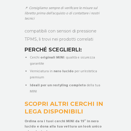
📌
Consigliamo sempre di verificare le misure sul
libretto prima dell’acquisto o di contattare i nostri
tecnici
compatibili con sensori di pressione
TPMS, li trovi nei prodotti correlati
PERCHÉ SCEGLIERLI:
Cerchi
originali MINI
: qualità e sicurezza
garantite
Verniciatura in
nero lucido
per un’estetica
premium
Ideali per un restyling completo
della tua
MINI
SCOPRI ALTRI CERCHI IN
LEGA DISPONIBILI
Ordina ora i tuoi cerchi MINI da 19″ in nero
lucido e dona alla tua vettura un look unico