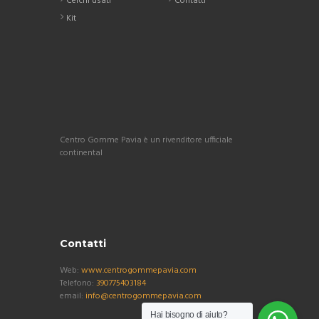
Cerchi usati
Contatti
Kit
Centro Gomme Pavia è un rivenditore ufficiale
continental
Contatti
Web:
www.centrogommepavia.com
Telefono:
390775403184
email:
info@centrogommepavia.com
Hai bisogno di aiuto?