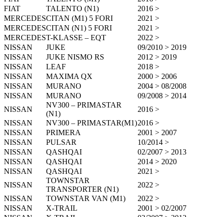
FIAT
TALENTO (N1)
2016 >
MERCEDES
CITAN (M1) 5 FORI
2021 >
MERCEDES
CITAN (N1) 5 FORI
2021 >
MERCEDES
T-KLASSE – EQT
2022 >
NISSAN
JUKE
09/2010 > 2019
NISSAN
JUKE NISMO RS
2012 > 2019
NISSAN
LEAF
2018 >
NISSAN
MAXIMA QX
2000 > 2006
NISSAN
MURANO
2004 > 08/2008
NISSAN
MURANO
09/2008 > 2014
NV300 – PRIMASTAR
NISSAN
2016 >
(N1)
NISSAN
NV300 – PRIMASTAR(M1)
2016 >
NISSAN
PRIMERA
2001 > 2007
NISSAN
PULSAR
10/2014 >
NISSAN
QASHQAI
02/2007 > 2013
NISSAN
QASHQAI
2014 > 2020
NISSAN
QASHQAI
2021 >
TOWNSTAR
NISSAN
2022 >
TRANSPORTER (N1)
NISSAN
TOWNSTAR VAN (M1)
2022 >
NISSAN
X-TRAIL
2001 > 02/2007