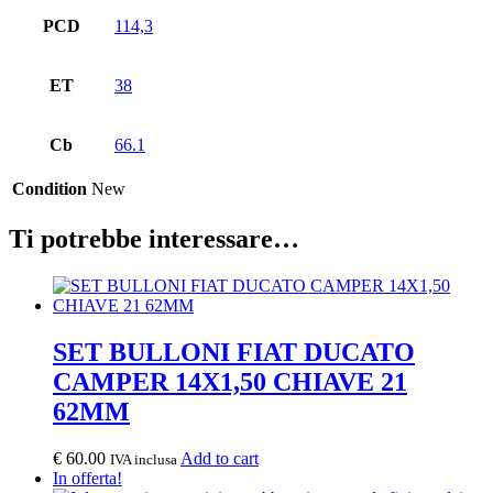
PCD
114,3
ET
38
Cb
66.1
Condition
New
Ti potrebbe interessare…
SET BULLONI FIAT DUCATO
CAMPER 14X1,50 CHIAVE 21
62MM
€
60.00
Add to cart
IVA inclusa
In offerta!