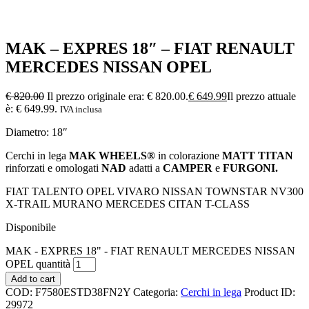
MAK – EXPRES 18″ – FIAT RENAULT
MERCEDES NISSAN OPEL
€
820.00
Il prezzo originale era: € 820.00.
€
649.99
Il prezzo attuale
è: € 649.99.
IVA inclusa
Diametro: 18″
Cerchi in lega
MAK WHEELS®
in colorazione
MATT TITAN
rinforzati e omologati
NAD
adatti a
CAMPER
e
FURGONI.
FIAT TALENTO OPEL VIVARO NISSAN TOWNSTAR NV300
X-TRAIL MURANO MERCEDES CITAN T-CLASS
Disponibile
MAK - EXPRES 18" - FIAT RENAULT MERCEDES NISSAN
OPEL quantità
Add to cart
COD:
F7580ESTD38FN2Y
Categoria:
Cerchi in lega
Product ID:
29972