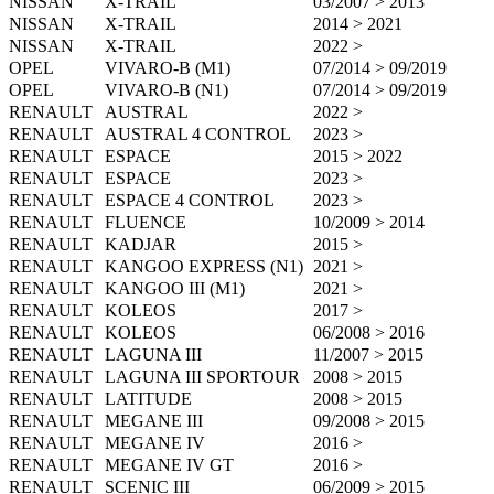
NISSAN
X-TRAIL
03/2007 > 2013
NISSAN
X-TRAIL
2014 > 2021
NISSAN
X-TRAIL
2022 >
OPEL
VIVARO-B (M1)
07/2014 > 09/2019
OPEL
VIVARO-B (N1)
07/2014 > 09/2019
RENAULT
AUSTRAL
2022 >
RENAULT
AUSTRAL 4 CONTROL
2023 >
RENAULT
ESPACE
2015 > 2022
RENAULT
ESPACE
2023 >
RENAULT
ESPACE 4 CONTROL
2023 >
RENAULT
FLUENCE
10/2009 > 2014
RENAULT
KADJAR
2015 >
RENAULT
KANGOO EXPRESS (N1)
2021 >
RENAULT
KANGOO III (M1)
2021 >
RENAULT
KOLEOS
2017 >
RENAULT
KOLEOS
06/2008 > 2016
RENAULT
LAGUNA III
11/2007 > 2015
RENAULT
LAGUNA III SPORTOUR
2008 > 2015
RENAULT
LATITUDE
2008 > 2015
RENAULT
MEGANE III
09/2008 > 2015
RENAULT
MEGANE IV
2016 >
RENAULT
MEGANE IV GT
2016 >
RENAULT
SCENIC III
06/2009 > 2015