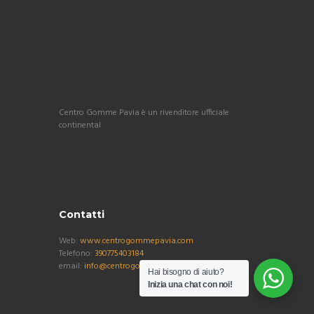
Centro Gomme Pavia è un rivenditore ufficiale
continental
Contatti
Web:
www.centrogommepavia.com
Telefono:
390775403184
email:
info@centrogommepavia.com
Hai bisogno di aiuto?
Inizia una chat con noi!