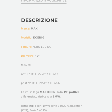
INFORMAZIONI AGGIUNTIVE
DESCRIZIONE
Marca:
MAK
Modello:
KOENIG
Finitura:
NERO LUCIDO
Diametro:
19”
Misure:
ant. 8.5×19 ET25 5×112 CB 66.6
post. 9.5×19 ET39 5X112 CB 66,6
Cerchi in lega
MAK KOENIG
da
19″ pollici
differenziato dedicato a
BMW.
compatibili con: BMW serie 3 (G20 G21),Serie 4
(G22), Serie 5 (G30).