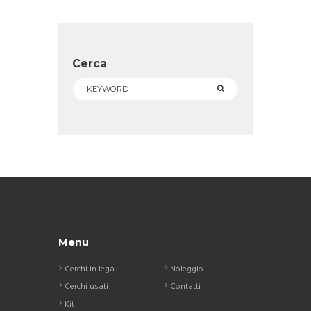
Cerca
Menu
Cerchi in lega
Noleggio
Cerchi usati
Contatti
Kit