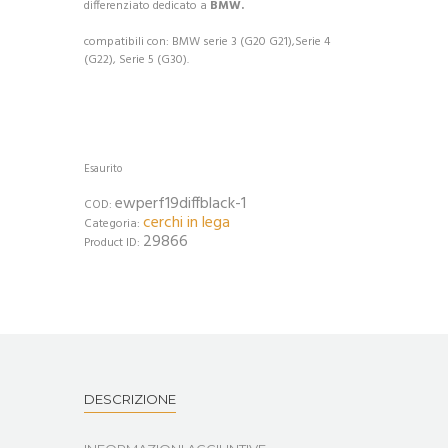
differenziato dedicato a
BMW.
compatibili con: BMW serie 3 (G20 G21),Serie 4
(G22), Serie 5 (G30).
Esaurito
ewperf19diffblack-1
COD:
cerchi in lega
Categoria:
29866
Product ID:
DESCRIZIONE