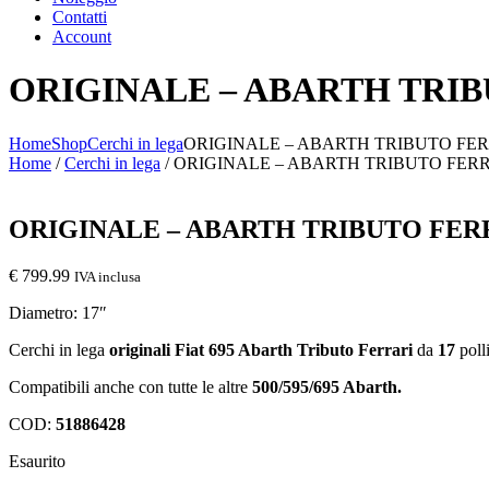
Contatti
Account
ORIGINALE – ABARTH TRIBU
Home
Shop
Cerchi in lega
ORIGINALE – ABARTH TRIBUTO FERR
Home
/
Cerchi in lega
/ ORIGINALE – ABARTH TRIBUTO FERRAR
ORIGINALE – ABARTH TRIBUTO FERRA
€
799.99
IVA inclusa
Diametro: 17″
Cerchi in lega
originali
Fiat 695 Abarth Tributo Ferrari
da
17
poll
Compatibili anche con tutte le altre
500/595/695 Abarth.
COD:
51886428
Esaurito