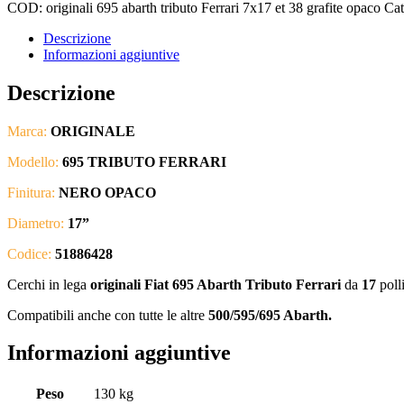
COD:
originali 695 abarth tributo Ferrari 7x17 et 38 grafite opaco
Cat
Descrizione
Informazioni aggiuntive
Descrizione
Marca:
ORIGINALE
Modello:
695
TRIBUTO FERRARI
Finitura:
NERO OPACO
Diametro:
17
”
Codice:
51886428
Cerchi in lega
originali
Fiat 695 Abarth Tributo Ferrari
da
17
poll
Compatibili anche con tutte le altre
500/595/695 Abarth.
Informazioni aggiuntive
Peso
130 kg