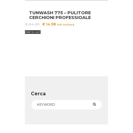
TUNWASH 775 – PULITORE
CERCHIONI PROFESSIOALE
Il
Il
€
34.99
€
14.98
IVA inclusa
prezzo
prezzo
Add to cart
originale
attuale
era:
è:
€ 34.99.
€ 14.98.
Cerca