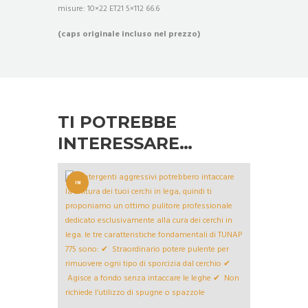
misure: 10×22 ET21 5×112 66.6
(caps originale incluso nel prezzo)
TI POTREBBE
INTERESSARE…
IN
OFFERT
A!