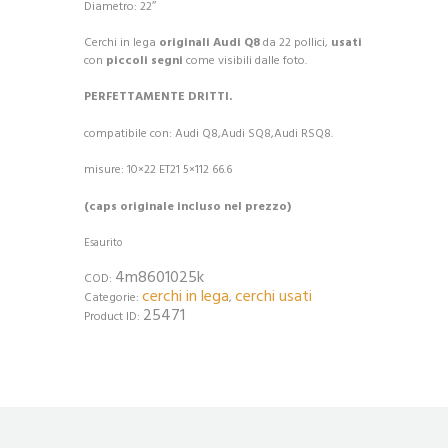
Diametro: 22″
Cerchi in lega
originali
Audi
Q8
da 22 pollici,
usati
con
piccoli segni
come visibili dalle foto.
PERFETTAMENTE DRITTI.
compatibile con: Audi Q8,Audi SQ8,Audi RSQ8.
misure: 10×22 ET21 5×112 66.6
(caps originale incluso nel prezzo)
Esaurito
4m8601025k
COD:
cerchi in lega
cerchi usati
Categorie:
,
25471
Product ID: