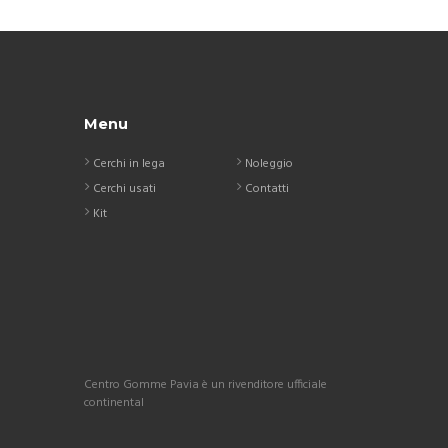
Menu
Cerchi in lega
Noleggio
Cerchi usati
Contatti
Kit
Centro Gomme Pavia è un rivenditore ufficiale
continental