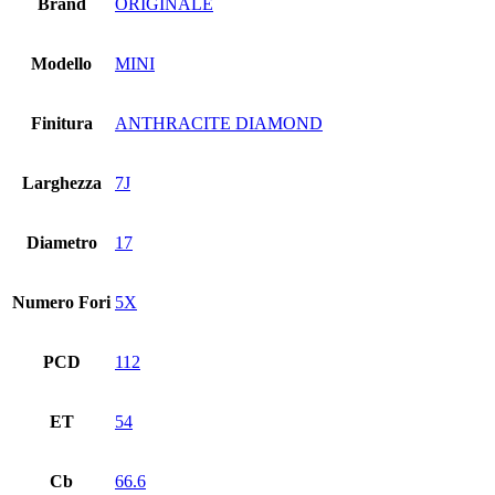
Brand
ORIGINALE
Modello
MINI
Finitura
ANTHRACITE DIAMOND
Larghezza
7J
Diametro
17
Numero Fori
5X
PCD
112
ET
54
Cb
66.6