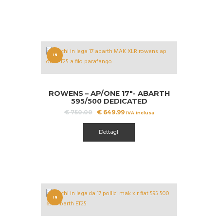
IN
OFFERT
A!
ROWENS – AP/ONE 17″- ABARTH
595/500 DEDICATED
Il
Il
€
750.00
€
649.99
IVA inclusa
prezzo
prezzo
Questo
originale
attuale
prodotto
Dettagli
era:
è:
ha
€ 750.00.
€ 649.99.
più
varianti.
Le
opzioni
possono
IN
essere
scelte
OFFERT