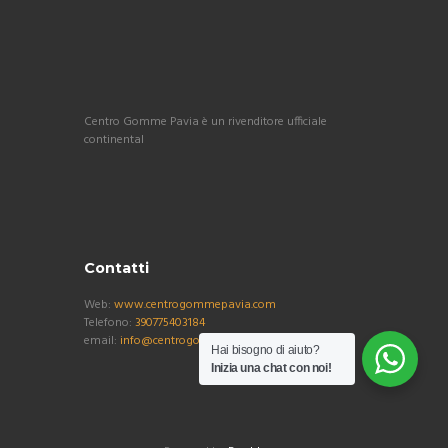
Centro Gomme Pavia è un rivenditore ufficiale
continental
Contatti
Web:
www.centrogommepavia.com
Telefono:
390775403184
email:
info@centrogommepavia.com
Hai bisogno di aiuto?
Inizia una chat con noi!