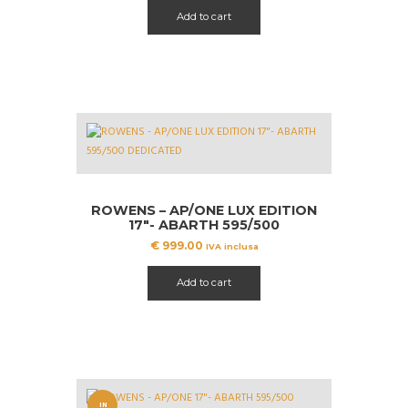
originale
attuale
Add to cart
era:
è:
€ 1599.99.
€ 1399.99.
ROWENS – AP/ONE LUX EDITION
17″- ABARTH 595/500
DEDICATED
€
999.00
IVA inclusa
Add to cart
IN