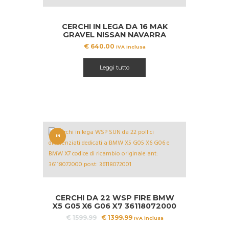
CERCHI IN LEGA DA 16 MAK
GRAVEL NISSAN NAVARRA
€
640.00
IVA inclusa
Leggi tutto
IN
OFFERT
A!
CERCHI DA 22 WSP FIRE BMW
X5 G05 X6 G06 X7 36118072000
Il
Il
€
1599.99
€
1399.99
IVA inclusa
prezzo
prezzo