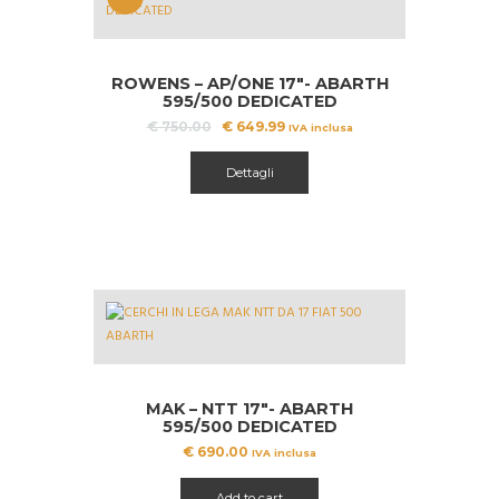
OFFERT
A!
ROWENS – AP/ONE 17″- ABARTH
595/500 DEDICATED
Il
Il
€
750.00
€
649.99
IVA inclusa
prezzo
prezzo
Questo
originale
attuale
prodotto
Dettagli
era:
è:
ha
€ 750.00.
€ 649.99.
più
varianti.
Le
opzioni
possono
essere
scelte
nella
pagina
MAK – NTT 17″- ABARTH
del
595/500 DEDICATED
prodotto
€
690.00
IVA inclusa
Add to cart