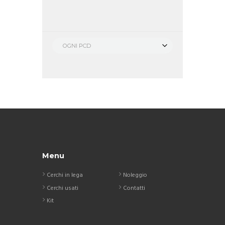
OGNI PCD
Menu
Cerchi in lega
Noleggio
Cerchi usati
Contatti
Kit